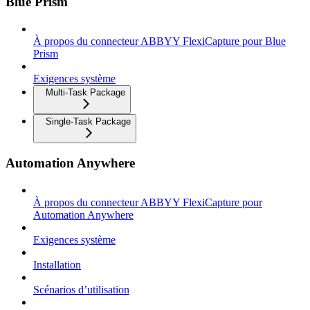
Blue Prism
À propos du connecteur ABBYY FlexiCapture pour Blue
Prism
Exigences système
Multi-Task Package
Single-Task Package
Automation Anywhere
À propos du connecteur ABBYY FlexiCapture pour
Automation Anywhere
Exigences système
Installation
Scénarios d’utilisation