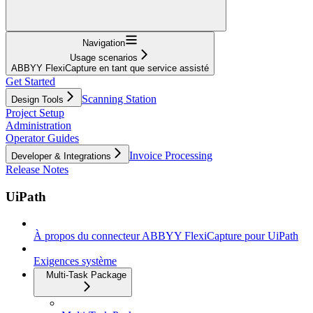
Navigation
Usage scenarios
ABBYY FlexiCapture en tant que service assisté
Get Started
Scanning Station
Design Tools
Project Setup
Administration
Operator Guides
Invoice Processing
Developer & Integrations
Release Notes
UiPath
À propos du connecteur ABBYY FlexiCapture pour UiPath
Exigences système
Multi-Task Package