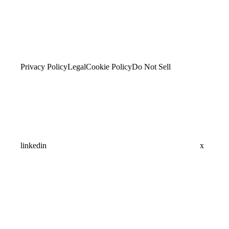
Privacy Policy
Legal
Cookie Policy
Do Not Sell
linkedin
x