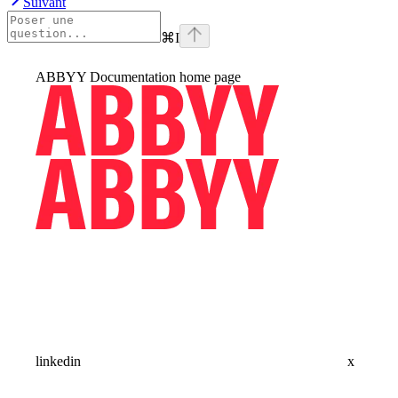
Suivant
⌘
I
ABBYY Documentation
home page
linkedin
x