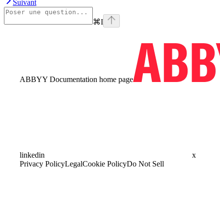
Suivant
⌘
I
ABBYY Documentation
home page
linkedin
x
Privacy Policy
Legal
Cookie Policy
Do Not Sell