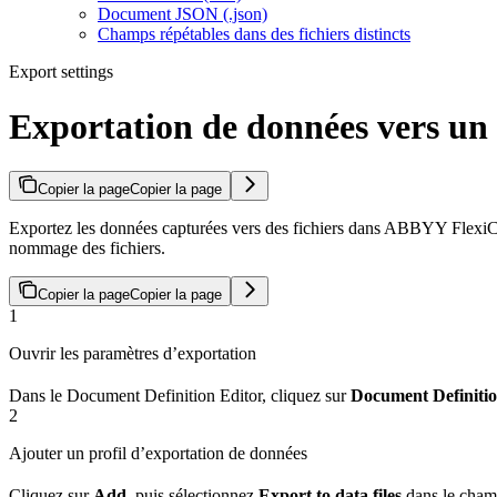
Document JSON (.json)
Champs répétables dans des fichiers distincts
Export settings
Exportation de données vers un 
Copier la page
Copier la page
Exportez les données capturées vers des fichiers dans ABBYY FlexiC
nommage des fichiers.
Copier la page
Copier la page
1
Ouvrir les paramètres d’exportation
Dans le Document Definition Editor, cliquez sur
Document Definitio
2
Ajouter un profil d’exportation de données
Cliquez sur
Add
, puis sélectionnez
Export to data files
dans le cha