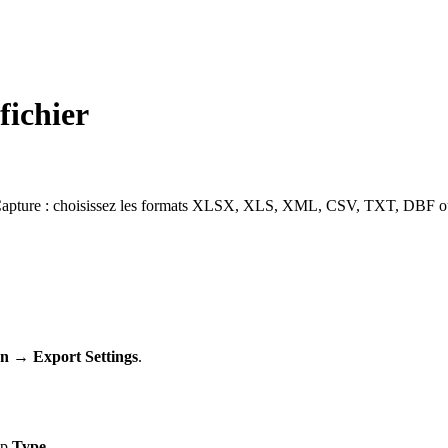
fichier
apture : choisissez les formats XLSX, XLS, XML, CSV, TXT, DBF ou JSO
n → Export Settings
.
mp
Type
.