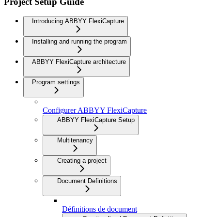
Project Setup Guide
Introducing ABBYY FlexiCapture
Installing and running the program
ABBYY FlexiCapture architecture
Program settings
Configurer ABBYY FlexiCapture
ABBYY FlexiCapture Setup
Multitenancy
Creating a project
Document Definitions
Définitions de document