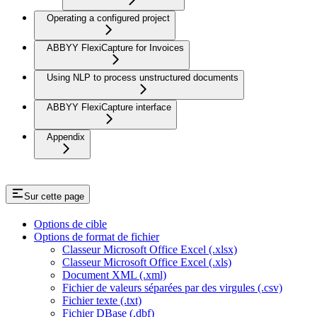
Operating a configured project
ABBYY FlexiCapture for Invoices
Using NLP to process unstructured documents
ABBYY FlexiCapture interface
Appendix
Sur cette page
Options de cible
Options de format de fichier
Classeur Microsoft Office Excel (.xlsx)
Classeur Microsoft Office Excel (.xls)
Document XML (.xml)
Fichier de valeurs séparées par des virgules (.csv)
Fichier texte (.txt)
Fichier DBase (.dbf)