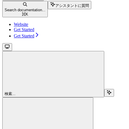
アシスタントに質問
Search documentation...
⌘
K
Website
Get Started
Get Started
検索...