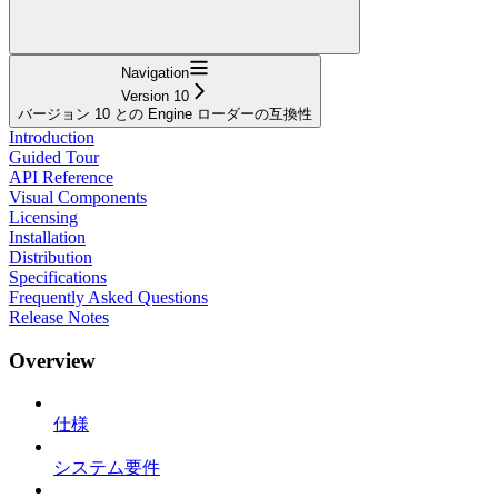
Navigation
Version 10
バージョン 10 との Engine ローダーの互換性
Introduction
Guided Tour
API Reference
Visual Components
Licensing
Installation
Distribution
Specifications
Frequently Asked Questions
Release Notes
Overview
仕様
システム要件