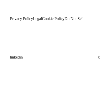
Privacy Policy
Legal
Cookie Policy
Do Not Sell
linkedin
x
Assistant