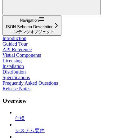
Navigation
JSON Schema Description
コンテンツオブジェクト
Introduction
Guided Tour
API Reference
Visual Components
Licensing
Installation
Distribution
Specifications
Frequently Asked Questions
Release Notes
Overview
仕様
システム要件