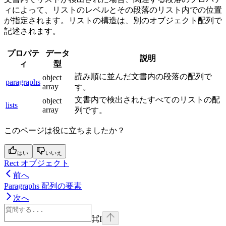
ィによって、リストのレベルとその段落のリスト内での位置
が指定されます。リストの構造は、別のオブジェクト配列で
記述されます。
プロパテ
データ
説明
ィ
型
読み順に並んだ文書内の段落の配列で
object
paragraphs
array
す。
文書内で検出されたすべてのリストの配
object
lists
array
列です。
このページは役に立ちましたか？
はい
いいえ
Rect オブジェクト
前へ
Paragraphs 配列の要素
次へ
⌘
I