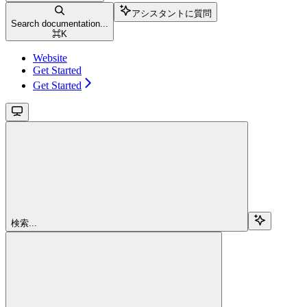
アシスタントに質問
Search documentation...
⌘
K
Website
Get Started
Get Started
検索...