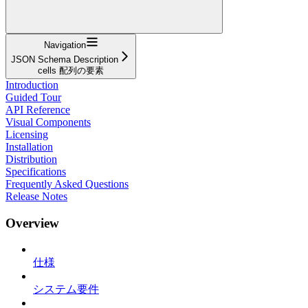
Navigation
JSON Schema Description
cells 配列の要素
Introduction
Guided Tour
API Reference
Visual Components
Licensing
Installation
Distribution
Specifications
Frequently Asked Questions
Release Notes
Overview
仕様
システム要件