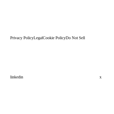
Privacy Policy
Legal
Cookie Policy
Do Not Sell
linkedin
x