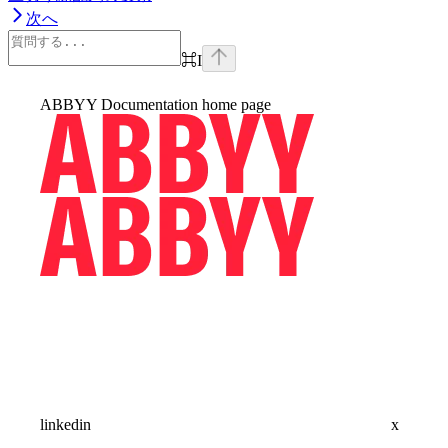
次へ
⌘
I
ABBYY Documentation
home page
linkedin
x