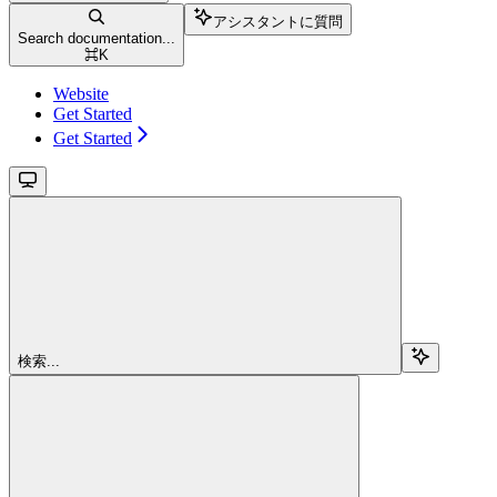
アシスタントに質問
Search documentation...
⌘
K
Website
Get Started
Get Started
検索...