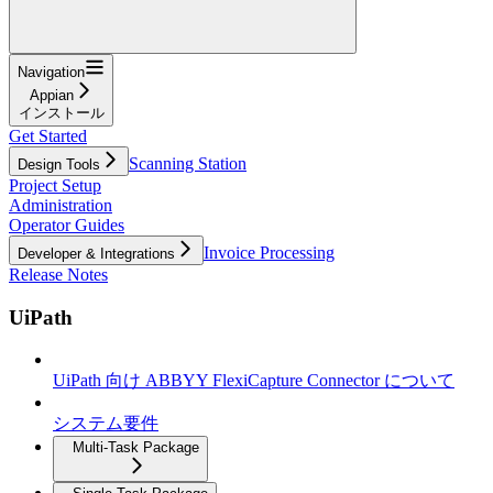
Navigation
Appian
インストール
Get Started
Scanning Station
Design Tools
Project Setup
Administration
Operator Guides
Invoice Processing
Developer & Integrations
Release Notes
UiPath
UiPath 向け ABBYY FlexiCapture Connector について
システム要件
Multi-Task Package