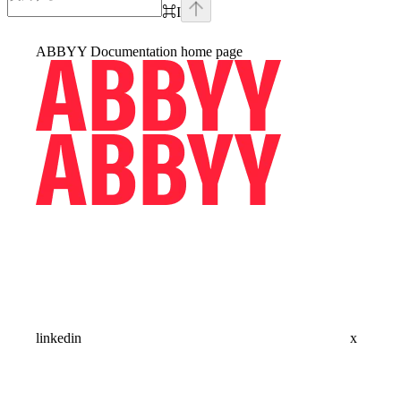
⌘
I
ABBYY Documentation
home page
linkedin
x