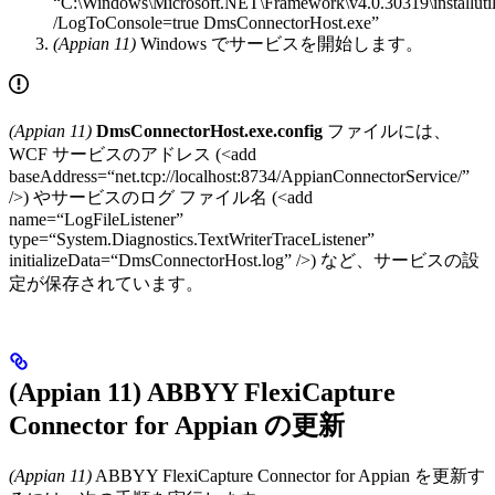
“C:\Windows\Microsoft.NET\Framework\v4.0.30319\installutil
/LogToConsole=true DmsConnectorHost.exe”
(Appian 11)
Windows でサービスを開始します。
(Appian 11)
DmsConnectorHost.exe.config
ファイルには、
WCF サービスのアドレス (<add
baseAddress=“net.tcp://localhost:8734/AppianConnectorService/”
/>) やサービスのログ ファイル名 (<add
name=“LogFileListener”
type=“System.Diagnostics.TextWriterTraceListener”
initializeData=“DmsConnectorHost.log” />) など、サービスの設
定が保存されています。
(Appian 11) ABBYY FlexiCapture
Connector for Appian の更新
(Appian 11)
ABBYY FlexiCapture Connector for Appian を更新す