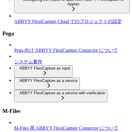
Appian
ABBYY FlexiCapture Cloud でのプロジェクトの設定
Pega
Pega 向け ABBYY FlexiCapture Connector について
システム要件
ABBYY FlexiCapture as input
ABBYY FlexiCapture as a service
ABBYY FlexiCapture as a service with verification
M-Files
M-Files 用 ABBYY FlexiCapture Connector について