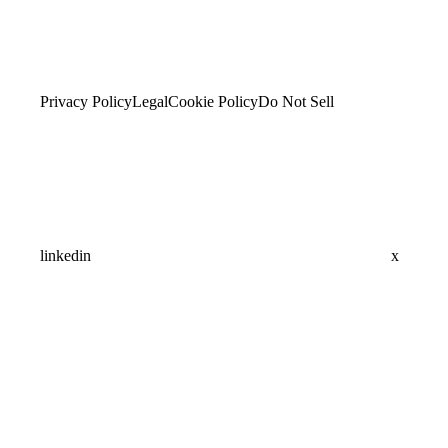
Privacy Policy
Legal
Cookie Policy
Do Not Sell
linkedin
x