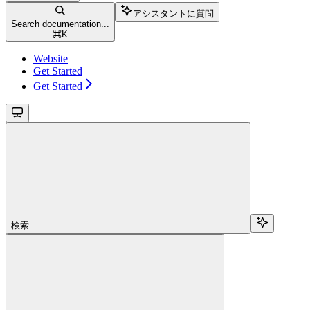
アシスタントに質問
Search documentation...
⌘
K
Website
Get Started
Get Started
検索...