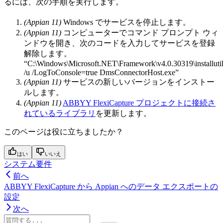
るには、次の手順を実行します。
(Appian 11)
Windows でサービスを停止します。
(Appian 11)
コンピューターでコマンド プロンプト ウィ
ンドウを開き、次のコードを入力してサービスを登録
解除します。
“C:\Windows\Microsoft.NET\Framework\v4.0.30319\installutil
/u /LogToConsole=true DmsConnectorHost.exe”
(Appian 11)
サービスの新しいバージョンをインストー
ルします。
(Appian 11)
ABBYY FlexiCapture プロジェクトに接続さ
れているライブラリ
を更新します。
このページは役に立ちましたか？
はい
いいえ
システム要件
前へ
ABBYY FlexiCapture から Appian へのデータ エクスポートの
設定
次へ