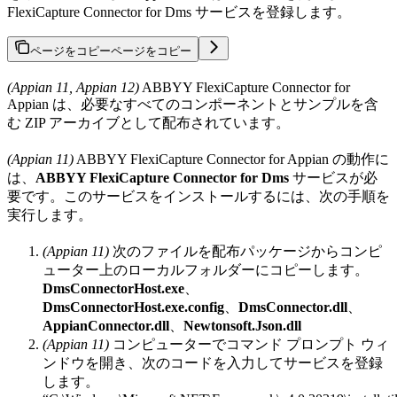
FlexiCapture Connector for Dms サービスを登録します。
ページをコピー
ページをコピー
(Appian 11, Appian 12)
ABBYY FlexiCapture Connector for
Appian は、必要なすべてのコンポーネントとサンプルを含
む ZIP アーカイブとして配布されています。
(Appian 11)
ABBYY FlexiCapture Connector for Appian の動作に
は、
ABBYY FlexiCapture Connector for Dms
サービスが必
要です。このサービスをインストールするには、次の手順を
実行します。
(Appian 11)
次のファイルを配布パッケージからコンピ
ューター上のローカルフォルダーにコピーします。
DmsConnectorHost.exe
、
DmsConnectorHost.exe.config
、
DmsConnector.dll
、
AppianConnector.dll
、
Newtonsoft.Json.dll
(Appian 11)
コンピューターでコマンド プロンプト ウィ
ンドウを開き、次のコードを入力してサービスを登録
します。