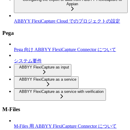
Appian
ABBYY FlexiCapture Cloud でのプロジェクトの設定
Pega
Pega 向け ABBYY FlexiCapture Connector について
システム要件
ABBYY FlexiCapture as input
ABBYY FlexiCapture as a service
ABBYY FlexiCapture as a service with verification
M-Files
M-Files 用 ABBYY FlexiCapture Connector について