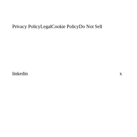
Privacy Policy
Legal
Cookie Policy
Do Not Sell
linkedin
x