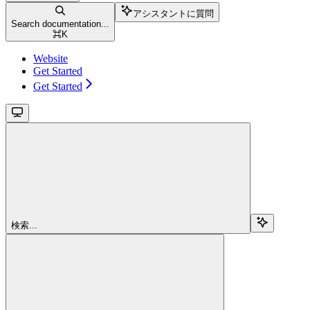
アシスタントに質問
Search documentation...
⌘
K
Website
Get Started
Get Started
検索...