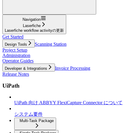
Navigation
Laserfiche
Laserfiche workflow activityの更新
Get Started
Scanning Station
Design Tools
Project Setup
Administration
Operator Guides
Invoice Processing
Developer & Integrations
Release Notes
UiPath
UiPath 向け ABBYY FlexiCapture Connector について
システム要件
Multi-Task Package