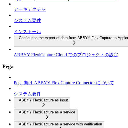
アーキテクチャ
システム要件
インストール
Configuring the export of data from ABBYY FlexiCapture to Appia
ABBYY FlexiCapture Cloud でのプロジェクトの設定
Pega
Pega 向け ABBYY FlexiCapture Connector について
システム要件
ABBYY FlexiCapture as input
ABBYY FlexiCapture as a service
ABBYY FlexiCapture as a service with verification