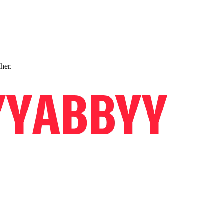
ther.