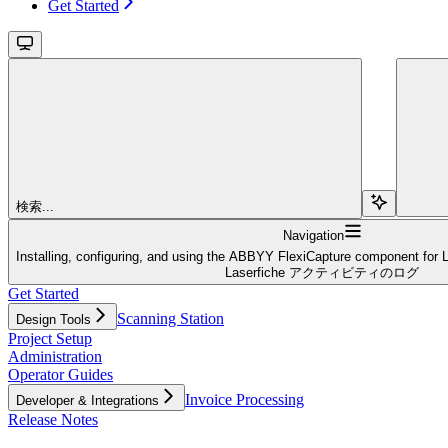
Get Started
検索...
Navigation
Installing, configuring, and using the ABBYY FlexiCapture component for 
Laserfiche アクティビティのログ
Get Started
Scanning Station
Design Tools
Project Setup
Administration
Operator Guides
Invoice Processing
Developer & Integrations
Release Notes