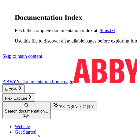
Documentation Index
Fetch the complete documentation index at:
/llms.txt
Use this file to discover all available pages before exploring fur
Skip to main content
ABBYY Documentation
home page
日本語
FlexiCapture
アシスタントに質問
Search documentation...
⌘
K
Website
Get Started