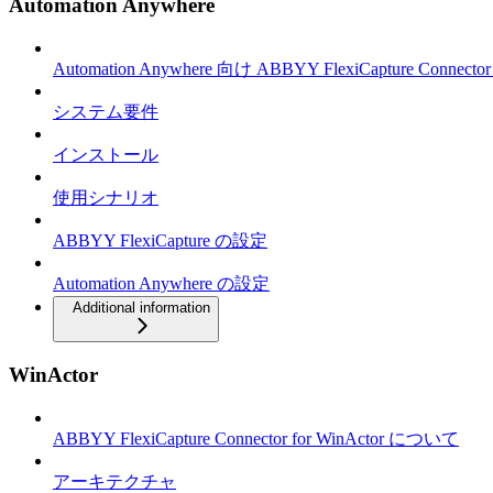
Automation Anywhere
Automation Anywhere 向け ABBYY FlexiCapture Connec
システム要件
インストール
使用シナリオ
ABBYY FlexiCapture の設定
Automation Anywhere の設定
Additional information
WinActor
ABBYY FlexiCapture Connector for WinActor について
アーキテクチャ