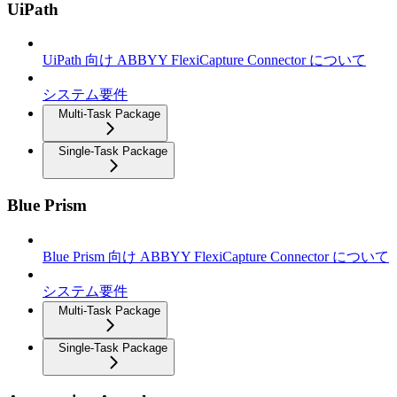
UiPath
UiPath 向け ABBYY FlexiCapture Connector について
システム要件
Multi-Task Package
Single-Task Package
Blue Prism
Blue Prism 向け ABBYY FlexiCapture Connector について
システム要件
Multi-Task Package
Single-Task Package