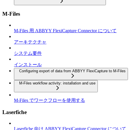
M-Files
M-Files 用 ABBYY FlexiCapture Connector について
アーキテクチャ
システム要件
インストール
Configuring export of data from ABBYY FlexiCapture to M-Files
M-Files workflow activity: installation and use
M-Files でワークフローを使用する
Laserfiche
Laserfiche 向け ABBYY FlexiCapture Connector について