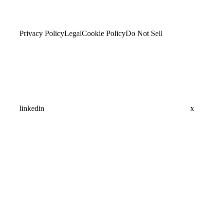
Privacy Policy
Legal
Cookie Policy
Do Not Sell
linkedin
x
Assistant