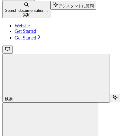
アシスタントに質問
Search documentation...
⌘
K
Website
Get Started
Get Started
検索...