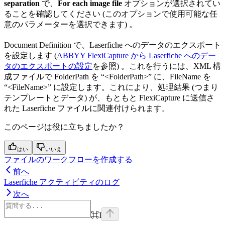
separation
で、
For each image file
オプションが選択されてい
ることを確認してください (このオプションで使用可能な任
意のパラメーターを選択できます) 。
Document Definition で、Laserfiche へのデータのエクスポート
を設定します (
ABBYY FlexiCapture から Laserfiche へのデー
タのエクスポートの設定
を参照) 。これを行うには、XML 構
成ファイルで FolderPath を “<FolderPath>” に、FileName を
“<FileName>” に設定します。これにより、処理結果 (つまり
テンプレートとデータ) が、もともと FlexiCapture に送信さ
れた Laserfiche ファイルに関連付けられます。
このページは役に立ちましたか？
はい
いいえ
ファイルのワークフローを作成する
前へ
Laserfiche アクティビティのログ
次へ
⌘
I