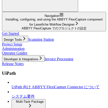
Navigation
Installing, configuring, and using the ABBYY FlexiCapture component
for Laserfiche Wokflow Designer
ABBYY FlexiCapture でのプロジェクトの設定
Get Started
Scanning Station
Design Tools
Project Setup
Administration
Operator Guides
Invoice Processing
Developer & Integrations
Release Notes
UiPath
UiPath 向け ABBYY FlexiCapture Connector について
システム要件
Multi-Task Package