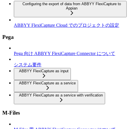
Configuring the export of data from ABBYY FlexiCapture to
Appian
ABBYY FlexiCapture Cloud でのプロジェクトの設定
Pega
Pega 向け ABBYY FlexiCapture Connector について
システム要件
ABBYY FlexiCapture as input
ABBYY FlexiCapture as a service
ABBYY FlexiCapture as a service with verification
M-Files