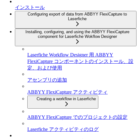
インストール
Configuring export of data from ABBYY FlexiCapture to
Laserfiche
Installing, configuring, and using the ABBYY FlexiCapture
component for Laserfiche Wokflow Designer
Laserfiche Workflow Designer 用 ABBYY
FlexiCapture コンポーネントのインストール、設
定、および使用
アセンブリの追加
ABBYY FlexiCapture アクティビティ
Creating a workflow in Laserfiche
ABBYY FlexiCapture でのプロジェクトの設定
Laserfiche アクティビティのログ