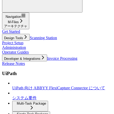
Navigation
M-Files
アーキテクチャ
Get Started
Scanning Station
Design Tools
Project Setup
Administration
Operator Guides
Invoice Processing
Developer & Integrations
Release Notes
UiPath
UiPath 向け ABBYY FlexiCapture Connector について
システム要件
Multi-Task Package