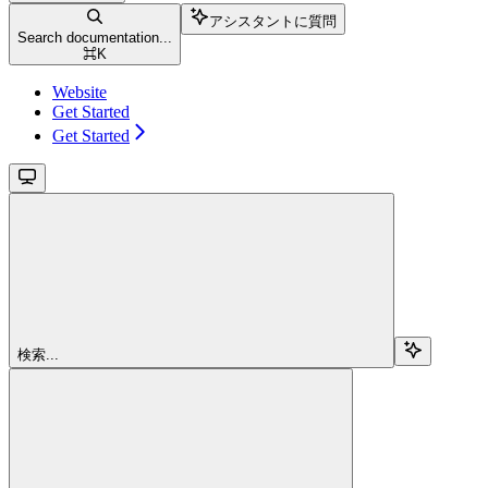
アシスタントに質問
Search documentation...
⌘
K
Website
Get Started
Get Started
検索...