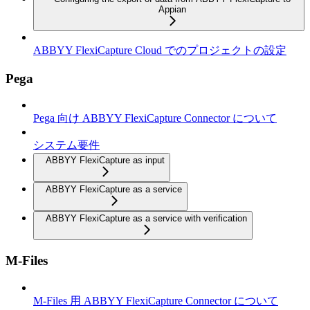
Appian
ABBYY FlexiCapture Cloud でのプロジェクトの設定
Pega
Pega 向け ABBYY FlexiCapture Connector について
システム要件
ABBYY FlexiCapture as input
ABBYY FlexiCapture as a service
ABBYY FlexiCapture as a service with verification
M-Files
M-Files 用 ABBYY FlexiCapture Connector について