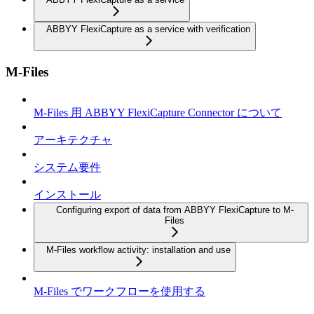
ABBYY FlexiCapture as a service with verification
M-Files
M-Files 用 ABBYY FlexiCapture Connector について
アーキテクチャ
システム要件
インストール
Configuring export of data from ABBYY FlexiCapture to M-
Files
M-Files workflow activity: installation and use
M-Files でワークフローを使用する