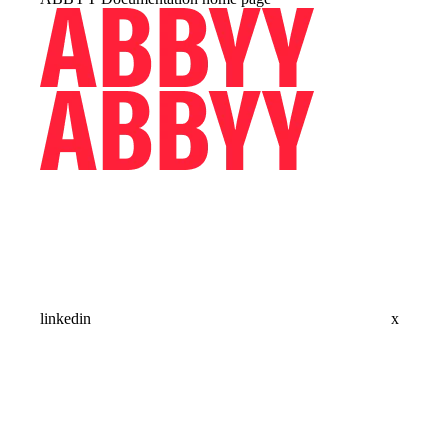
linkedin
x