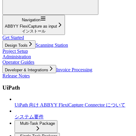
Navigation
ABBYY FlexiCapture as input
インストール
Get Started
Scanning Station
Design Tools
Project Setup
Administration
Operator Guides
Invoice Processing
Developer & Integrations
Release Notes
UiPath
UiPath 向け ABBYY FlexiCapture Connector について
システム要件
Multi-Task Package