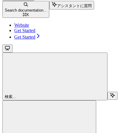
アシスタントに質問
Search documentation...
⌘
K
Website
Get Started
Get Started
検索...