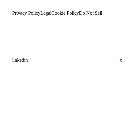
Privacy Policy
Legal
Cookie Policy
Do Not Sell
linkedin
x
Assistant