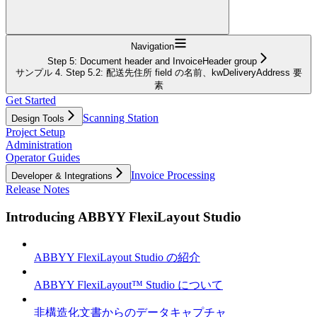
Navigation
Step 5: Document header and InvoiceHeader group
サンプル 4. Step 5.2: 配送先住所 field の名前、kwDeliveryAddress 要
素
Get Started
Scanning Station
Design Tools
Project Setup
Administration
Operator Guides
Invoice Processing
Developer & Integrations
Release Notes
Introducing ABBYY FlexiLayout Studio
ABBYY FlexiLayout Studio の紹介
ABBYY FlexiLayout™ Studio について
非構造化文書からのデータキャプチャ