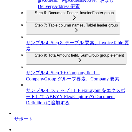
grAddress、wgAddressAbove、および
DeliveryAddress 要素
Step 6: Document Footer, InvoiceFooter group
Step 7: Table column names, TableHeader group
サンプル 4. Step 8: テーブル 要素、InvoiceTable 要
素
Step 9: TotalAmount field, SumGroup group element
サンプル 4. Step 10: Company field、
CompanyGroup グループ要素、Company 要素
サンプル 4. ステップ 11: FlexiLayout をエクスポ
ートして ABBYY FlexiCapture の Document
Definition に追加する
サポート