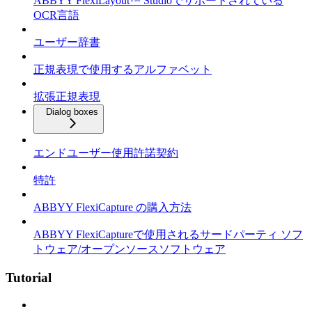
ABBYY FlexiLayout™ Studioでサポートされている
OCR言語
ユーザー辞書
正規表現で使用するアルファベット
拡張正規表現
Dialog boxes
エンドユーザー使用許諾契約
特許
ABBYY FlexiCapture の購入方法
ABBYY FlexiCaptureで使用されるサードパーティ ソフ
トウェア/オープンソースソフトウェア
Tutorial