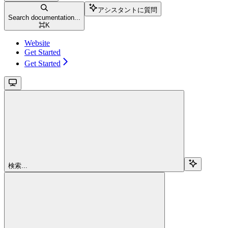
アシスタントに質問
Search documentation...
⌘
K
Website
Get Started
Get Started
検索...