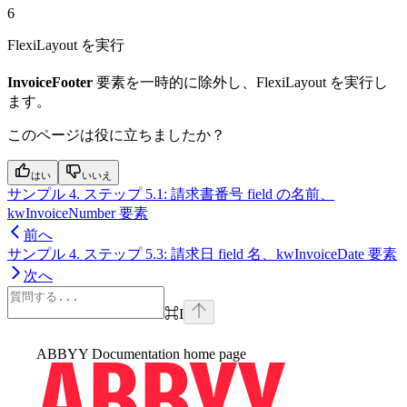
6
FlexiLayout を実行
InvoiceFooter
要素を一時的に除外し、FlexiLayout を実行し
ます。
このページは役に立ちましたか？
はい
いいえ
サンプル 4. ステップ 5.1: 請求書番号 field の名前、
kwInvoiceNumber 要素
前へ
サンプル 4. ステップ 5.3: 請求日 field 名、kwInvoiceDate 要素
次へ
⌘
I
ABBYY Documentation
home page