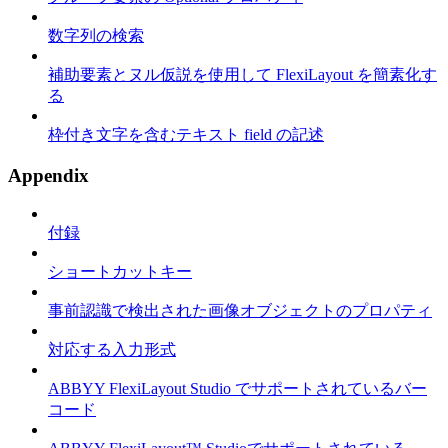
数字列の検索
補助要素とヌル仮説を使用して FlexiLayout を簡素化す
る
枠付き文字を含むテキスト field の記述
Appendix
付録
ショートカットキー
事前認識で検出された画像オブジェクトのプロパティ
対応する入力形式
ABBYY FlexiLayout Studio でサポートされているバー
コード