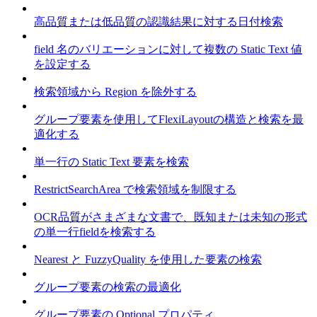
高品質または低品質の認識結果に対する日付検索
field 名のバリエーションに対して複数の Static Text 値
を設定する
検索領域から Region を除外する
グループ要素を使用してFlexiLayoutの構造と検索を最
適化する
単一行の Static Text 要素を検索
RestrictSearchArea で検索領域を制限する
OCR品質がさまざまな文書で、既知または未知の形式
の単一行fieldを検索する
Nearest と FuzzyQuality を使用した要素の検索
グループ要素の検索の最適化
グループ要素の Optional プロパティ