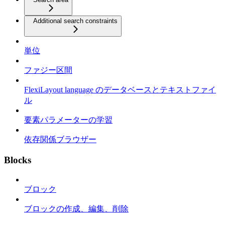
Additional search constraints
単位
ファジー区間
FlexiLayout language のデータベースとテキストファイ
ル
要素パラメーターの学習
依存関係ブラウザー
Blocks
ブロック
ブロックの作成、編集、削除