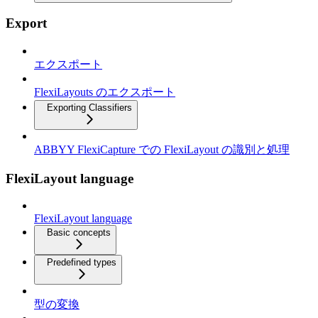
Export
エクスポート
FlexiLayouts のエクスポート
Exporting Classifiers
ABBYY FlexiCapture での FlexiLayout の識別と処理
FlexiLayout language
FlexiLayout language
Basic concepts
Predefined types
型の変換