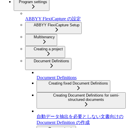
Program settings
ABBYY FlexiCapture の設定
ABBYY FlexiCapture Setup
Multitenancy
Creating a project
Document Definitions
Document Definitions
Creating fixed Document Definitions
Creating Document Definitions for semi-
structured documents
自動データ抽出を必要としない文書向けの
Document Definition の作成