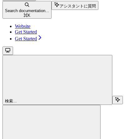
アシスタントに質問
Search documentation...
⌘
K
Website
Get Started
Get Started
検索...