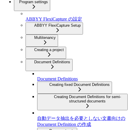
Program settings
ABBYY FlexiCapture の設定
ABBYY FlexiCapture Setup
Multitenancy
Creating a project
Document Definitions
Document Definitions
Creating fixed Document Definitions
Creating Document Definitions for semi-
structured documents
自動データ抽出を必要としない文書向けの
Document Definition の作成