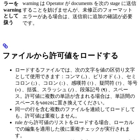
warning は Operator が documents を次の stage に送信
ラーを
warning
することを妨げませんが、未修正のフォーマット
として
エラーがある場合は、送信前に追加の確認が必要
扱う
です。
ファイルから許可値をロードする
ロードするファイルでは、次の文字を値の区切り文字
として使用できます：コンマ (
) 、ピリオド (
) 、セミ
,
.
コロン (
) 、コロン (
) 、感嘆符 (
) 、疑問符 (
) 、等号
;
:
!
?
(
) 、括弧、スラッシュ (
) 、段落記号 (
) 、スペー
=
/
¶
ス。許可値に複数の単語が含まれる場合は、単語間の
スペースを
に置き換えてください。
%0020
同一の行を含む複数のファイルを連続してロードして
も、許可値は重複しません。
rule から許可値のリストをロードする場合、ローカル
での編集を適用した後に重複チェックが実行されま
す。