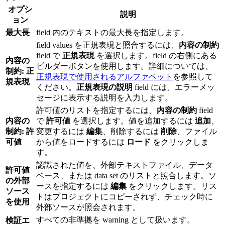
オプシ
説明
ョン
最大長
field 内のテキストの最大長を指定します。
field values を正規表現と照合するには、
内容の制約
field で
正規表現
を選択します。field の右側にある
内容の
ビルダーボタンを使用します。詳細については、
制約: 正
正規表現で使用されるアルファベット
を参照して
規表現
ください。
正規表現の説明
field には、エラーメッ
セージに表示する説明を入力します。
許可値のリストを指定するには、
内容の制約
field
内容の
で
許可値
を選択します。値を追加するには
追加
、
制約: 許
変更するには
編集
、削除するには
削除
、ファイル
可値
から値をロードするには
ロード
をクリックしま
す。
認識された値を、外部テキストファイル、データ
許可値
ベース、または data set のリストと照合します。ソ
の外部
ースを指定するには
編集
をクリックします。リス
ソース
トはプロジェクトにコピーされず、チェック時に
を使用
外部ソースが照会されます。
すべての非準拠を warning として扱います。
検証エ