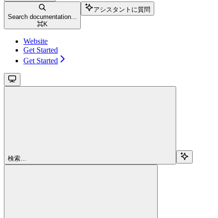
アシスタントに質問
Search documentation...
⌘
K
Website
Get Started
Get Started
検索...