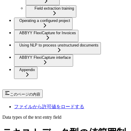
Field extraction training
Operating a configured project
ABBYY FlexiCapture for Invoices
Using NLP to process unstructured documents
ABBYY FlexiCapture interface
Appendix
このページの内容
ファイルから許可値をロードする
Data types of the text entry field