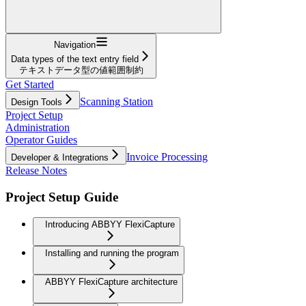
Navigation
Data types of the text entry field
テキストデータ型の値範囲制約
Get Started
Scanning Station
Design Tools
Project Setup
Administration
Operator Guides
Invoice Processing
Developer & Integrations
Release Notes
Project Setup Guide
Introducing ABBYY FlexiCapture
Installing and running the program
ABBYY FlexiCapture architecture