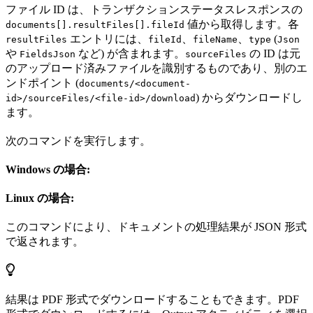
ファイル ID は、トランザクションステータスレスポンスの
値から取得します。各
documents[].resultFiles[].fileId
エントリには、
、
、
(
resultFiles
fileId
fileName
type
Json
や
など) が含まれます。
の ID は元
FieldsJson
sourceFiles
のアップロード済みファイルを識別するものであり、別のエ
ンドポイント (
documents/<document-
) からダウンロードし
id>/sourceFiles/<file-id>/download
ます。
次のコマンドを実行します。
Windows の場合:
Linux の場合:
このコマンドにより、ドキュメントの処理結果が JSON 形式
で返されます。
結果は PDF 形式でダウンロードすることもできます。PDF