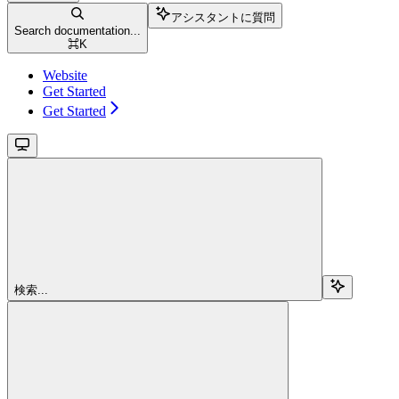
アシスタントに質問
Search documentation...
⌘
K
Website
Get Started
Get Started
検索...