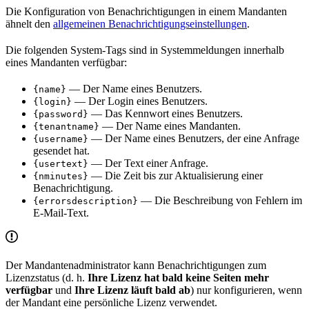
Die Konfiguration von Benachrichtigungen in einem Mandanten
ähnelt den
allgemeinen Benachrichtigungseinstellungen
.
Die folgenden System-Tags sind in Systemmeldungen innerhalb
eines Mandanten verfügbar:
— Der Name eines Benutzers.
{name}
— Der Login eines Benutzers.
{login}
— Das Kennwort eines Benutzers.
{password}
— Der Name eines Mandanten.
{tenantname}
— Der Name eines Benutzers, der eine Anfrage
{username}
gesendet hat.
— Der Text einer Anfrage.
{usertext}
— Die Zeit bis zur Aktualisierung einer
{nminutes}
Benachrichtigung.
— Die Beschreibung von Fehlern im
{errorsdescription}
E-Mail-Text.
Der Mandantenadministrator kann Benachrichtigungen zum
Lizenzstatus (d. h.
Ihre Lizenz hat bald keine Seiten mehr
verfügbar
und
Ihre Lizenz läuft bald ab
) nur konfigurieren, wenn
der Mandant eine persönliche Lizenz verwendet.