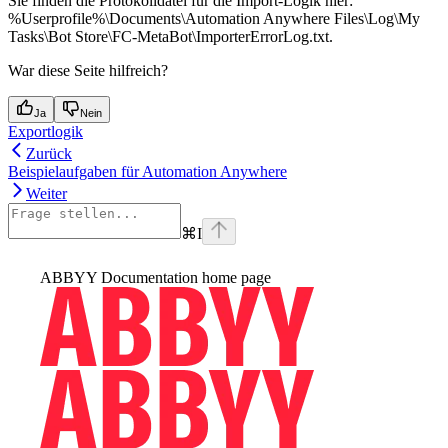
Sie finden die Protokolldatei für die Import-Logik hier:
%Userprofile%\Documents\Automation Anywhere Files\Log\My
Tasks\Bot Store\FC-MetaBot\ImporterErrorLog.txt.
War diese Seite hilfreich?
Ja
Nein
Exportlogik
Zurück
Beispielaufgaben für Automation Anywhere
Weiter
⌘
I
ABBYY Documentation
home page