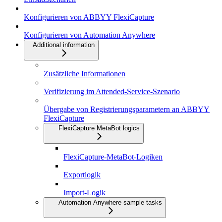
Konfigurieren von ABBYY FlexiCapture
Konfigurieren von Automation Anywhere
Additional information
Zusätzliche Informationen
Verifizierung im Attended-Service-Szenario
Übergabe von Registrierungsparametern an ABBYY
FlexiCapture
FlexiCapture MetaBot logics
FlexiCapture-MetaBot-Logiken
Exportlogik
Import-Logik
Automation Anywhere sample tasks