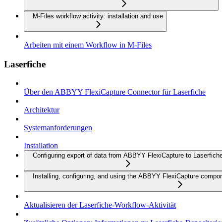
M-Files workflow activity: installation and use
Arbeiten mit einem Workflow in M-Files
Laserfiche
Über den ABBYY FlexiCapture Connector für Laserfiche
Architektur
Systemanforderungen
Installation
Configuring export of data from ABBYY FlexiCapture to Laserfich
Installing, configuring, and using the ABBYY FlexiCapture compo
Aktualisieren der Laserfiche-Workflow-Aktivität