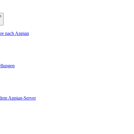
n
re nach Appian
ellungen
dem Appian-Server