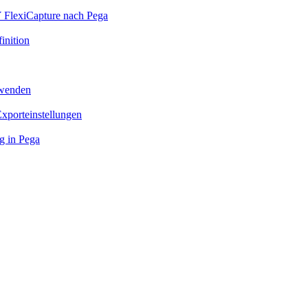
 FlexiCapture nach Pega
inition
rwenden
xporteinstellungen
 in Pega