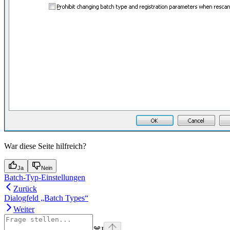
War diese Seite hilfreich?
Ja
Nein
Batch-Typ-Einstellungen
Zurück
Dialogfeld „Batch Types“
Weiter
⌘
I