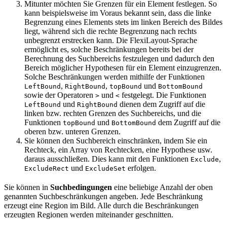
Mitunter möchten Sie Grenzen für ein Element festlegen. So
kann beispielsweise im Voraus bekannt sein, dass die linke
Begrenzung eines Elements stets im linken Bereich des Bildes
liegt, während sich die rechte Begrenzung nach rechts
unbegrenzt erstrecken kann. Die FlexiLayout-Sprache
ermöglicht es, solche Beschränkungen bereits bei der
Berechnung des Suchbereichs festzulegen und dadurch den
Bereich möglicher Hypothesen für ein Element einzugrenzen.
Solche Beschränkungen werden mithilfe der Funktionen
,
,
und
LeftBound
RightBound
topBound
BottomBound
sowie der Operatoren
und
festgelegt. Die Funktionen
>
<
und
dienen dem Zugriff auf die
LeftBound
RightBound
linken bzw. rechten Grenzen des Suchbereichs, und die
Funktionen
und
dem Zugriff auf die
topBound
BottomBound
oberen bzw. unteren Grenzen.
Sie können den Suchbereich einschränken, indem Sie ein
Rechteck, ein Array von Rechtecken, eine Hypothese usw.
daraus ausschließen. Dies kann mit den Funktionen
,
Exclude
und
erfolgen.
ExcludeRect
ExcludeSet
Sie können in
Suchbedingungen
eine beliebige Anzahl der oben
genannten Suchbeschränkungen angeben. Jede Beschränkung
erzeugt eine Region im Bild. Alle durch die Beschränkungen
erzeugten Regionen werden miteinander geschnitten.