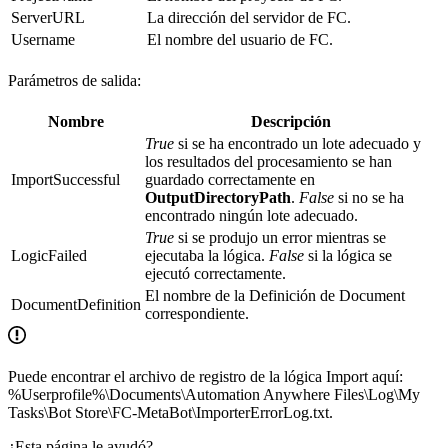
ServerURL
La dirección del servidor de FC.
Username
El nombre del usuario de FC.
Parámetros de salida:
Nombre
Descripción
True
si se ha encontrado un lote adecuado y
los resultados del procesamiento se han
ImportSuccessful
guardado correctamente en
OutputDirectoryPath
.
False
si no se ha
encontrado ningún lote adecuado.
True
si se produjo un error mientras se
LogicFailed
ejecutaba la lógica.
False
si la lógica se
ejecutó correctamente.
El nombre de la Definición de Document
DocumentDefinition
correspondiente.
Puede encontrar el archivo de registro de la lógica Import aquí:
%Userprofile%\Documents\Automation Anywhere Files\Log\My
Tasks\Bot Store\FC-MetaBot\ImporterErrorLog.txt.
¿Esta página le ayudó?