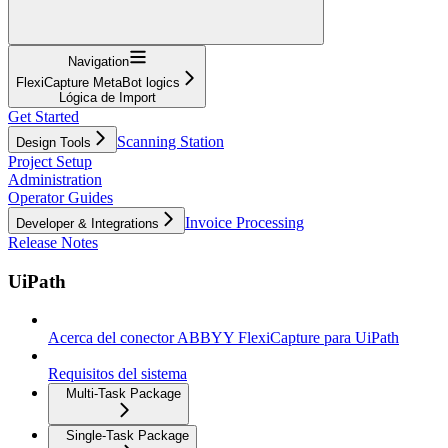
Navigation
FlexiCapture MetaBot logics
Lógica de Import
Get Started
Scanning Station
Design Tools
Project Setup
Administration
Operator Guides
Invoice Processing
Developer & Integrations
Release Notes
UiPath
Acerca del conector ABBYY FlexiCapture para UiPath
Requisitos del sistema
Multi-Task Package
Single-Task Package