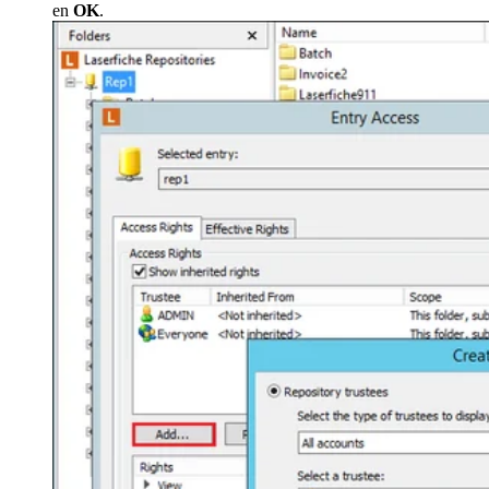
en
OK
.