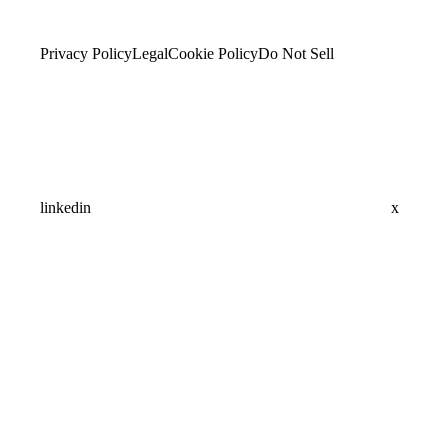
Privacy Policy
Legal
Cookie Policy
Do Not Sell
linkedin
x
Assistant