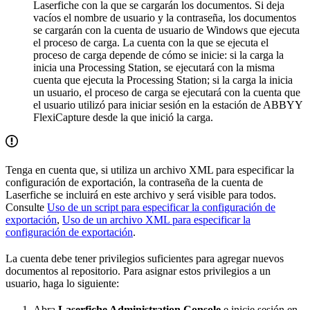
Laserfiche con la que se cargarán los documentos. Si deja
vacíos el nombre de usuario y la contraseña, los documentos
se cargarán con la cuenta de usuario de Windows que ejecuta
el proceso de carga. La cuenta con la que se ejecuta el
proceso de carga depende de cómo se inicie: si la carga la
inicia una Processing Station, se ejecutará con la misma
cuenta que ejecuta la Processing Station; si la carga la inicia
un usuario, el proceso de carga se ejecutará con la cuenta que
el usuario utilizó para iniciar sesión en la estación de ABBYY
FlexiCapture desde la que inició la carga.
Tenga en cuenta que, si utiliza un archivo XML para especificar la
configuración de exportación, la contraseña de la cuenta de
Laserfiche se incluirá en este archivo y será visible para todos.
Consulte
Uso de un script para especificar la configuración de
exportación
,
Uso de un archivo XML para especificar la
configuración de exportación
.
La cuenta debe tener privilegios suficientes para agregar nuevos
documentos al repositorio. Para asignar estos privilegios a un
usuario, haga lo siguiente:
Abra
Laserfiche Administration Console
e inicie sesión en