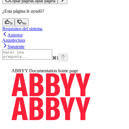
Copiar página
Copiar página
¿Esta página le ayudó?
Si
No
Requisitos del sistema
Anterior
Arquitectura
Siguiente
⌘
I
ABBYY Documentation
home page