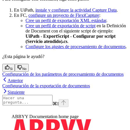
En UiPath,
instale y configure la actividad Capture Data
.
En FC,
configure un proyecto de FlexiCapture
:
Cree un perfil de exportación XML estándar
.
Cree un perfil de exportación de script
en la Definición
de Document con el siguiente script de ejemplo:
UiPath - ExportScript - Configurar por script
(Servicio atendido).cs
.
Configure los ajustes de procesamiento de documentos
.
¿Esta página le ayudó?
Si
No
Configuración de los parámetros de procesamiento de documentos
Anterior
Configuración de la exportación de documentos
Siguiente
⌘
I
ABBYY Documentation
home page