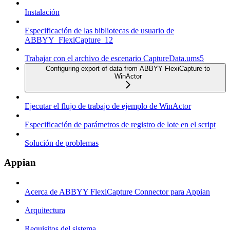
Instalación
Especificación de las bibliotecas de usuario de
ABBYY_FlexiCapture_12
Trabajar con el archivo de escenario CaptureData.ums5
Configuring export of data from ABBYY FlexiCapture to
WinActor
Ejecutar el flujo de trabajo de ejemplo de WinActor
Especificación de parámetros de registro de lote en el script
Solución de problemas
Appian
Acerca de ABBYY FlexiCapture Connector para Appian
Arquitectura
Requisitos del sistema