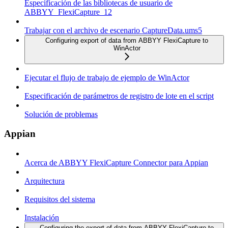
Especificación de las bibliotecas de usuario de
ABBYY_FlexiCapture_12
Trabajar con el archivo de escenario CaptureData.ums5
Configuring export of data from ABBYY FlexiCapture to
WinActor
Ejecutar el flujo de trabajo de ejemplo de WinActor
Especificación de parámetros de registro de lote en el script
Solución de problemas
Appian
Acerca de ABBYY FlexiCapture Connector para Appian
Arquitectura
Requisitos del sistema
Instalación
Configuring the export of data from ABBYY FlexiCapture to