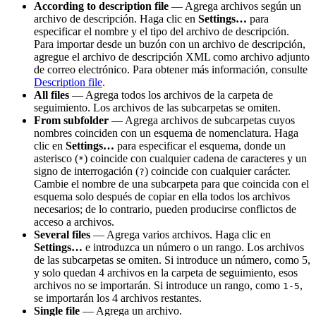
According to description file
— Agrega archivos según un
archivo de descripción. Haga clic en
Settings…
para
especificar el nombre y el tipo del archivo de descripción.
Para importar desde un buzón con un archivo de descripción,
agregue el archivo de descripción XML como archivo adjunto
de correo electrónico. Para obtener más información, consulte
Description file
.
All files
— Agrega todos los archivos de la carpeta de
seguimiento. Los archivos de las subcarpetas se omiten.
From subfolder
— Agrega archivos de subcarpetas cuyos
nombres coinciden con un esquema de nomenclatura. Haga
clic en
Settings…
para especificar el esquema, donde un
asterisco (
) coincide con cualquier cadena de caracteres y un
*
signo de interrogación (
) coincide con cualquier carácter.
?
Cambie el nombre de una subcarpeta para que coincida con el
esquema solo después de copiar en ella todos los archivos
necesarios; de lo contrario, pueden producirse conflictos de
acceso a archivos.
Several files
— Agrega varios archivos. Haga clic en
Settings…
e introduzca un número o un rango. Los archivos
de las subcarpetas se omiten. Si introduce un número, como 5,
y solo quedan 4 archivos en la carpeta de seguimiento, esos
archivos no se importarán. Si introduce un rango, como
,
1-5
se importarán los 4 archivos restantes.
Single file
— Agrega un archivo.