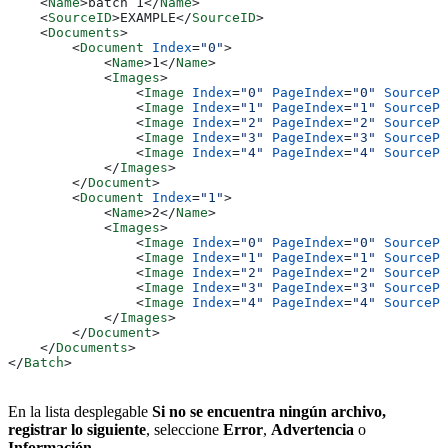
    <
Name
>
batch 1
</
Name
>
    <
SourceID
>
EXAMPLE
</
SourceID
>
    <
Documents
>
        <
Document
 Index
=
"0"
>
            <
Name
>
1
</
Name
>
            <
Images
>
                <
Image
 Index
=
"0"
 PageIndex
=
"0"
 SourcePa
                <
Image
 Index
=
"1"
 PageIndex
=
"1"
 SourcePa
                <
Image
 Index
=
"2"
 PageIndex
=
"2"
 SourcePa
                <
Image
 Index
=
"3"
 PageIndex
=
"3"
 SourcePa
                <
Image
 Index
=
"4"
 PageIndex
=
"4"
 SourcePa
            </
Images
>
        </
Document
>
        <
Document
 Index
=
"1"
>
            <
Name
>
2
</
Name
>
            <
Images
>
                <
Image
 Index
=
"0"
 PageIndex
=
"0"
 SourcePa
                <
Image
 Index
=
"1"
 PageIndex
=
"1"
 SourcePa
                <
Image
 Index
=
"2"
 PageIndex
=
"2"
 SourcePa
                <
Image
 Index
=
"3"
 PageIndex
=
"3"
 SourcePa
                <
Image
 Index
=
"4"
 PageIndex
=
"4"
 SourcePa
            </
Images
>
        </
Document
>
    </
Documents
>
</
Batch
>
En la lista desplegable
Si no se encuentra ningún archivo,
registrar lo siguiente
, seleccione
Error
,
Advertencia
o
Información
.