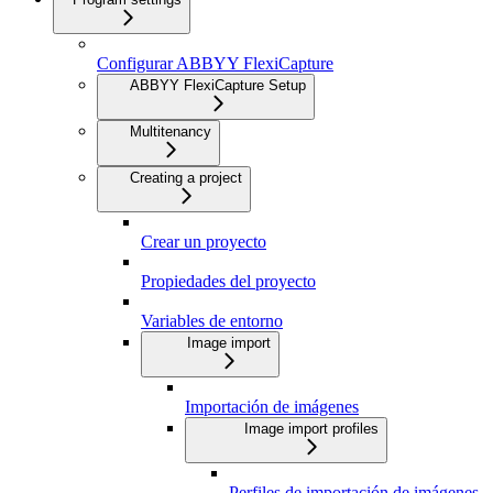
Configurar ABBYY FlexiCapture
ABBYY FlexiCapture Setup
Multitenancy
Creating a project
Crear un proyecto
Propiedades del proyecto
Variables de entorno
Image import
Importación de imágenes
Image import profiles
Perfiles de importación de imágenes