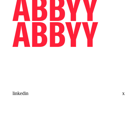
linkedin
x