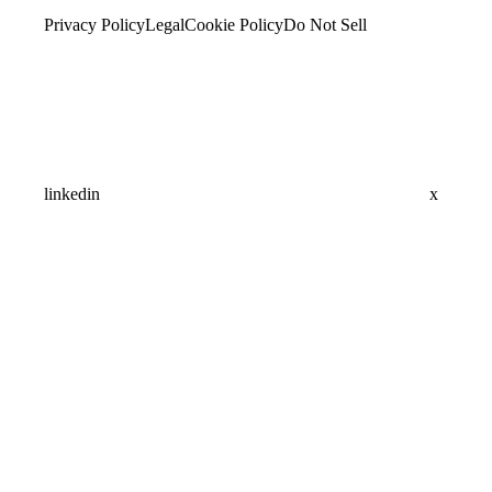
Privacy Policy
Legal
Cookie Policy
Do Not Sell
linkedin
x
Assistant