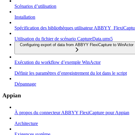
Scénarios d’utilisation
Installation
Spécification des bibliothèques utilisateur ABBYY_FlexiCapt
Utilisation du fichier de scénario CaptureData.ums5
Configuring export of data from ABBYY FlexiCapture to WinActor
Exécution du workflow d’exemple WinActor
Définir les paramètres d’enregistrement du lot dans le script
Dépannage
Appian
À propos du connecteur ABBYY FlexiCapture pour Appian
Architecture
Exigences système