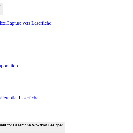
e
exiCapture vers Laserfiche
xportation
éférentiel Laserfiche
nent for Laserfiche Wokflow Designer