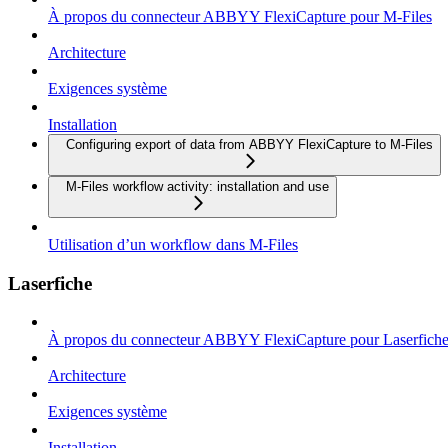
À propos du connecteur ABBYY FlexiCapture pour M-Files
Architecture
Exigences système
Installation
Configuring export of data from ABBYY FlexiCapture to M-Files
M-Files workflow activity: installation and use
Utilisation d’un workflow dans M-Files
Laserfiche
À propos du connecteur ABBYY FlexiCapture pour Laserfich
Architecture
Exigences système
Installation