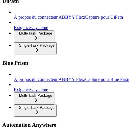
UiPath
À propos du connecteur ABBYY FlexiCapture pour UiPath
Exigences système
Multi-Task Package
Single-Task Package
Blue Prism
À propos du connecteur ABBYY FlexiCapture pour Blue Pris
Exigences système
Multi-Task Package
Single-Task Package
Automation Anywhere