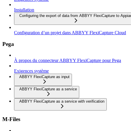
Installation
Configuring the export of data from ABBYY FlexiCapture to Appia
Configuration d’un projet dans ABBYY FlexiCapture Cloud
Pega
À propos du connecteur ABBYY FlexiCapture pour Pega
Exigences système
ABBYY FlexiCapture as input
ABBYY FlexiCapture as a service
ABBYY FlexiCapture as a service with verification
M-Files