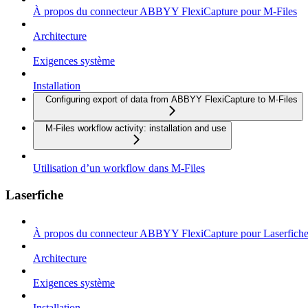
À propos du connecteur ABBYY FlexiCapture pour M-Files
Architecture
Exigences système
Installation
Configuring export of data from ABBYY FlexiCapture to M-Files
M-Files workflow activity: installation and use
Utilisation d’un workflow dans M-Files
Laserfiche
À propos du connecteur ABBYY FlexiCapture pour Laserfich
Architecture
Exigences système
Installation