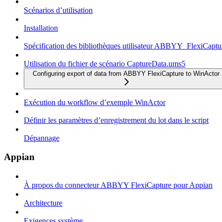
Scénarios d’utilisation
Installation
Spécification des bibliothèques utilisateur ABBYY_FlexiCapt
Utilisation du fichier de scénario CaptureData.ums5
Configuring export of data from ABBYY FlexiCapture to WinActor
Exécution du workflow d’exemple WinActor
Définir les paramètres d’enregistrement du lot dans le script
Dépannage
Appian
À propos du connecteur ABBYY FlexiCapture pour Appian
Architecture
Exigences système