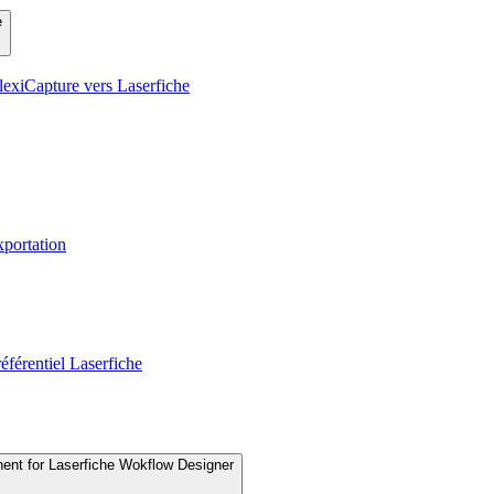
e
exiCapture vers Laserfiche
xportation
éférentiel Laserfiche
nent for Laserfiche Wokflow Designer