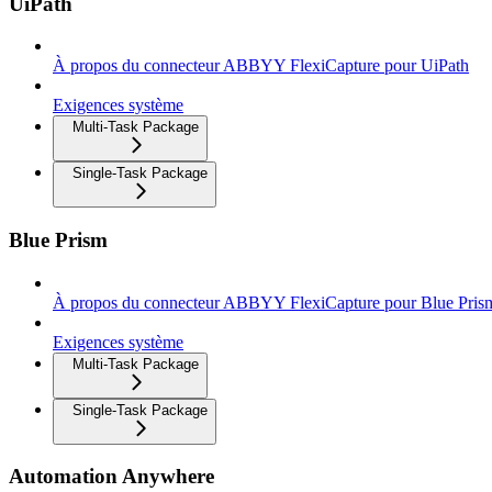
UiPath
À propos du connecteur ABBYY FlexiCapture pour UiPath
Exigences système
Multi-Task Package
Single-Task Package
Blue Prism
À propos du connecteur ABBYY FlexiCapture pour Blue Pris
Exigences système
Multi-Task Package
Single-Task Package
Automation Anywhere