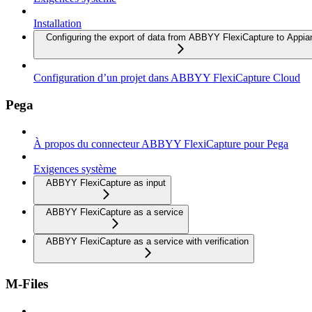
Installation
Configuring the export of data from ABBYY FlexiCapture to Appia
Configuration d’un projet dans ABBYY FlexiCapture Cloud
Pega
À propos du connecteur ABBYY FlexiCapture pour Pega
Exigences système
ABBYY FlexiCapture as input
ABBYY FlexiCapture as a service
ABBYY FlexiCapture as a service with verification
M-Files