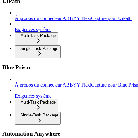
UiPath
À propos du connecteur ABBYY FlexiCapture pour UiPath
Exigences système
Multi-Task Package
Single-Task Package
Blue Prism
À propos du connecteur ABBYY FlexiCapture pour Blue Pris
Exigences système
Multi-Task Package
Single-Task Package
Automation Anywhere