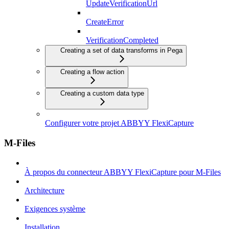
UpdateVerificationUrl
CreateError
VerificationCompleted
Creating a set of data transforms in Pega
Creating a flow action
Creating a custom data type
Configurer votre projet ABBYY FlexiCapture
M-Files
À propos du connecteur ABBYY FlexiCapture pour M-Files
Architecture
Exigences système
Installation