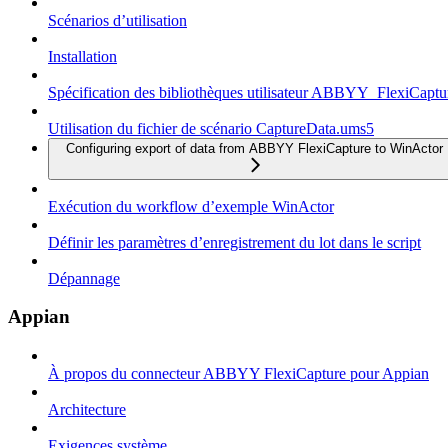
Scénarios d’utilisation
Installation
Spécification des bibliothèques utilisateur ABBYY_FlexiCapt
Utilisation du fichier de scénario CaptureData.ums5
Configuring export of data from ABBYY FlexiCapture to WinActor
Exécution du workflow d’exemple WinActor
Définir les paramètres d’enregistrement du lot dans le script
Dépannage
Appian
À propos du connecteur ABBYY FlexiCapture pour Appian
Architecture
Exigences système