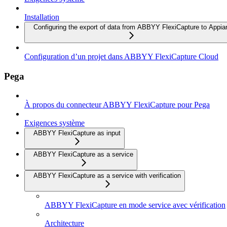
Installation
Configuring the export of data from ABBYY FlexiCapture to Appia
Configuration d’un projet dans ABBYY FlexiCapture Cloud
Pega
À propos du connecteur ABBYY FlexiCapture pour Pega
Exigences système
ABBYY FlexiCapture as input
ABBYY FlexiCapture as a service
ABBYY FlexiCapture as a service with verification
ABBYY FlexiCapture en mode service avec vérification
Architecture