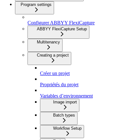
Program settings
Configurer ABBYY FlexiCapture
ABBYY FlexiCapture Setup
Multitenancy
Creating a project
Créer un projet
Propriétés du projet
Variables d’environnement
Image import
Batch types
Workflow Setup