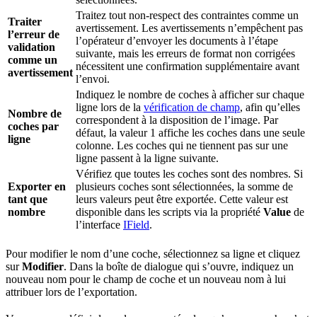
Traitez tout non-respect des contraintes comme un
Traiter
avertissement. Les avertissements n’empêchent pas
l’erreur de
l’opérateur d’envoyer les documents à l’étape
validation
suivante, mais les erreurs de format non corrigées
comme un
nécessitent une confirmation supplémentaire avant
avertissement
l’envoi.
Indiquez le nombre de coches à afficher sur chaque
ligne lors de la
vérification de champ
, afin qu’elles
Nombre de
correspondent à la disposition de l’image. Par
coches par
défaut, la valeur 1 affiche les coches dans une seule
ligne
colonne. Les coches qui ne tiennent pas sur une
ligne passent à la ligne suivante.
Vérifiez que toutes les coches sont des nombres. Si
Exporter en
plusieurs coches sont sélectionnées, la somme de
tant que
leurs valeurs peut être exportée. Cette valeur est
nombre
disponible dans les scripts via la propriété
Value
de
l’interface
IField
.
Pour modifier le nom d’une coche, sélectionnez sa ligne et cliquez
sur
Modifier
. Dans la boîte de dialogue qui s’ouvre, indiquez un
nouveau nom pour le champ de coche et un nouveau nom à lui
attribuer lors de l’exportation.