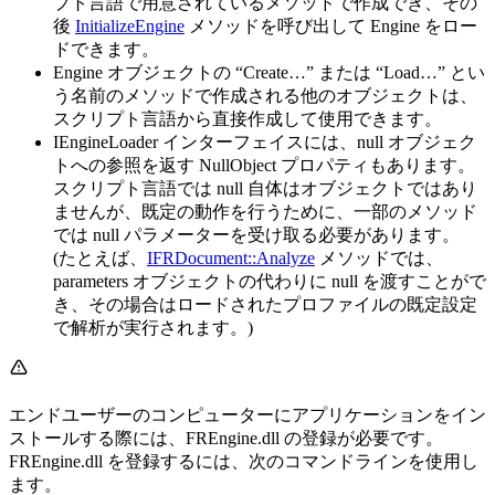
プト言語で用意されているメソッドで作成でき、その
後
InitializeEngine
メソッドを呼び出して Engine をロー
ドできます。
Engine オブジェクトの “Create…” または “Load…” とい
う名前のメソッドで作成される他のオブジェクトは、
スクリプト言語から直接作成して使用できます。
IEngineLoader インターフェイスには、null オブジェク
トへの参照を返す NullObject プロパティもあります。
スクリプト言語では null 自体はオブジェクトではあり
ませんが、既定の動作を行うために、一部のメソッド
では null パラメーターを受け取る必要があります。
(たとえば、
IFRDocument::Analyze
メソッドでは、
parameters オブジェクトの代わりに null を渡すことがで
き、その場合はロードされたプロファイルの既定設定
で解析が実行されます。)
エンドユーザーのコンピューターにアプリケーションをイン
ストールする際には、FREngine.dll の登録が必要です。
FREngine.dll を登録するには、次のコマンドラインを使用し
ます。