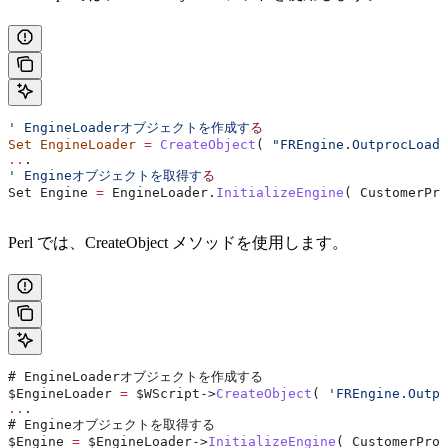
' EngineLoaderオブジェクトを作成す
る
Set
 EngineLoader
 =
 CreateObject
( 
"FREngine.OutprocLoade
..
.
' Engineオブジェクトを取得す
る
Set
 Engine
 =
 EngineLoader
.
InitializeEngine
( 
CustomerPro
Perl では、CreateObject メソッドを使用します。
# EngineLoaderオブジェクトを作成する
$
EngineLoader
 =
 $
WScript
->
CreateObject
( 
'FREngine.Outpr
..
.
# Engineオブジェクトを取得する
$
Engine
 =
 $
EngineLoader
->
InitializeEngine
( 
CustomerProj