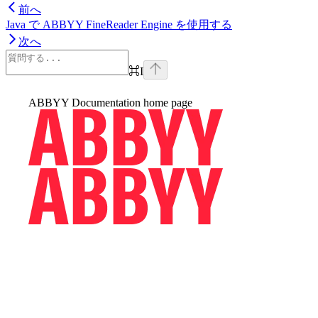
前へ
Java で ABBYY FineReader Engine を使用する
次へ
⌘
I
ABBYY Documentation
home page