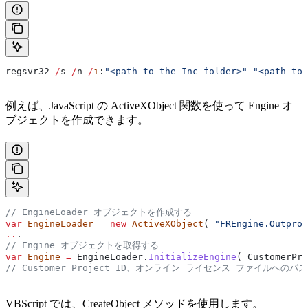
regsvr32
 /
s
 /
n
 /
i
:
"<path to the Inc folder>"
 "<path to 
例えば、JavaScript の ActiveXObject 関数を使って Engine オ
ブジェクトを作成できます。
// EngineLoader オブジェクトを作成する
var
 EngineLoader
 =
 new
 ActiveXObject
( 
"FREngine.Outproc
..
.
// Engine オブジェクトを取得する
var
 Engine
 =
 EngineLoader
.
InitializeEngine
( 
CustomerPro
// Customer Project ID、オンライン ライセンス ファイル
VBScript では、CreateObject メソッドを使用します。