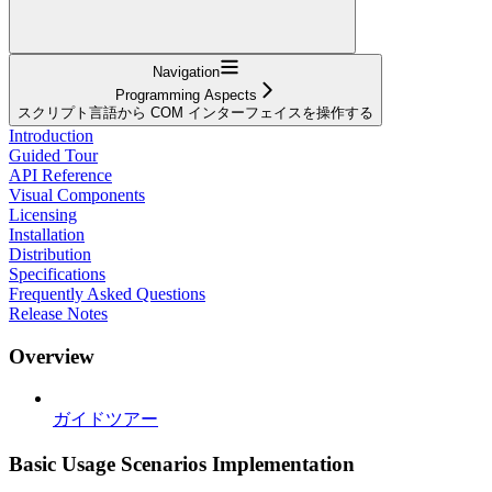
Navigation
Programming Aspects
スクリプト言語から COM インターフェイスを操作する
Introduction
Guided Tour
API Reference
Visual Components
Licensing
Installation
Distribution
Specifications
Frequently Asked Questions
Release Notes
Overview
ガイドツアー
Basic Usage Scenarios Implementation