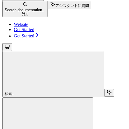
アシスタントに質問
Search documentation...
⌘
K
Website
Get Started
Get Started
検索...