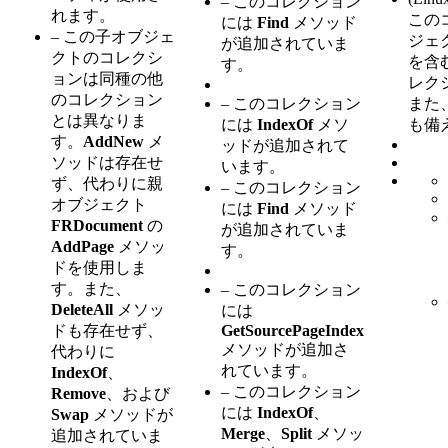
– このコレクション
れます。
この
には
Find
メソッド
– この子オブジェ
ジェ
が追加されていま
クトのコレクシ
を含
す。
ョンは同種の他
レク
のコレクション
– このコレクション
また
とは異なりま
には
IndexOf
メソ
も備
す。
AddNew
メ
ッドが追加されて
ソッドは存在せ
います。
ず、代わりに親
– このコレクション
オブジェクト
には
Find
メソッド
FRDocument
の
が追加されていま
AddPage
メソッ
す。
ドを使用しま
す。また、
– このコレクション
DeleteAll
メソッ
には
ドも存在せず、
GetSourcePageIndex
メソッドが追加さ
代わりに
れています。
IndexOf
、
– このコレクション
Remove
、および
には
IndexOf
、
Swap
メソッドが
Merge
、
Split
メソッ
追加されていま