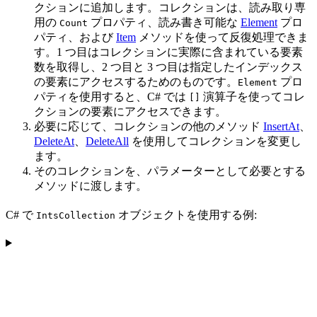
クションに追加します。コレクションは、読み取り専
用の
プロパティ、読み書き可能な
Element
プロ
Count
パティ、および
Item
メソッドを使って反復処理できま
す。1 つ目はコレクションに実際に含まれている要素
数を取得し、2 つ目と 3 つ目は指定したインデックス
の要素にアクセスするためのものです。
プロ
Element
パティを使用すると、C# では
演算子を使ってコレ
[]
クションの要素にアクセスできます。
必要に応じて、コレクションの他のメソッド
InsertAt
、
DeleteAt
、
DeleteAll
を使用してコレクションを変更し
ます。
そのコレクションを、パラメーターとして必要とする
メソッドに渡します。
C# で
オブジェクトを使用する例:
IntsCollection