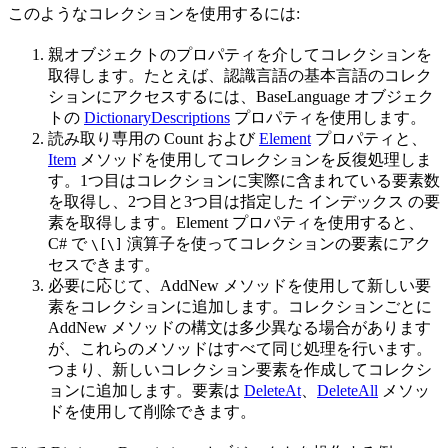
このようなコレクションを使用するには:
親オブジェクトのプロパティを介してコレクションを
取得します。たとえば、認識言語の基本言語のコレク
ションにアクセスするには、BaseLanguage オブジェク
トの
DictionaryDescriptions
プロパティを使用します。
読み取り専用の Count および
Element
プロパティと、
Item
メソッドを使用してコレクションを反復処理しま
す。1つ目はコレクションに実際に含まれている要素数
を取得し、2つ目と3つ目は指定した インデックス の要
素を取得します。Element プロパティを使用すると、
C# で
演算子を使ってコレクションの要素にアク
\[\]
セスできます。
必要に応じて、AddNew メソッドを使用して新しい要
素をコレクションに追加します。コレクションごとに
AddNew メソッドの構文は多少異なる場合があります
が、これらのメソッドはすべて同じ処理を行います。
つまり、新しいコレクション要素を作成してコレクシ
ョンに追加します。要素は
DeleteAt
、
DeleteAll
メソッ
ドを使用して削除できます。