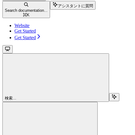
アシスタントに質問
Search documentation...
⌘
K
Website
Get Started
Get Started
検索...