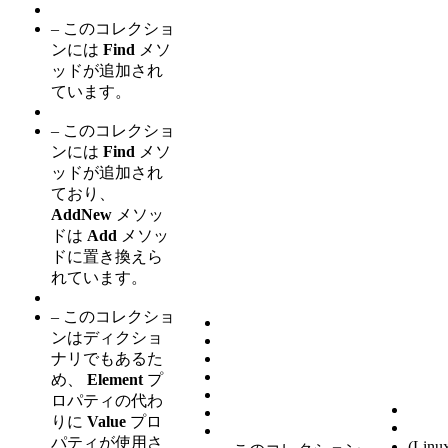
– このコレクショ
ンには
Find
メソ
ッドが追加され
ています。
– このコレクショ
ンには
Find
メソ
ッドが追加され
ており、
AddNew
メソッ
ドは
Add
メソッ
ドに置き換えら
れています。
– このコレクショ
ンはディクショ
ナリでもあるた
め、
Element
プ
ロパティの代わ
りに
Value
プロ
パティが使用さ
(Lin