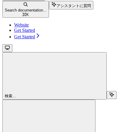
アシスタントに質問
Search documentation...
⌘
K
Website
Get Started
Get Started
検索...