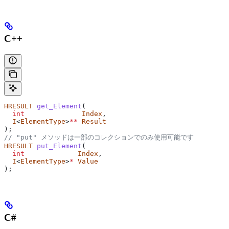
C++
HRESULT
 get_Element
(
  int
              Index
,
  I
<
ElementType
>
**
 Result
);
// "put" メソッドは一部のコレクションでのみ使用可能です
HRESULT
 put_Element
(
  int
             Index
,
  I
<
ElementType
>
*
 Value
);
C#