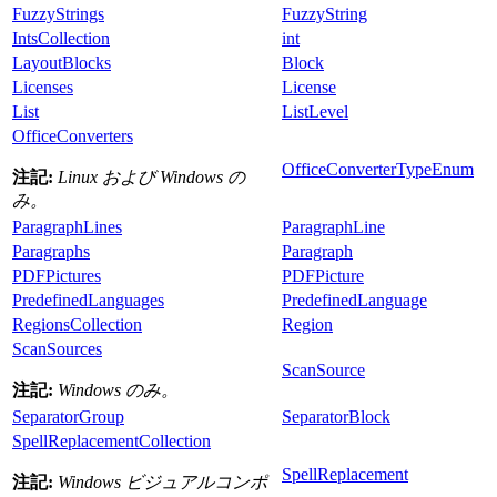
FuzzyStrings
FuzzyString
IntsCollection
int
LayoutBlocks
Block
Licenses
License
List
ListLevel
OfficeConverters
OfficeConverterTypeEnum
注記:
Linux および Windows の
み。
ParagraphLines
ParagraphLine
Paragraphs
Paragraph
PDFPictures
PDFPicture
PredefinedLanguages
PredefinedLanguage
RegionsCollection
Region
ScanSources
ScanSource
注記:
Windows のみ。
SeparatorGroup
SeparatorBlock
SpellReplacementCollection
SpellReplacement
注記:
Windows ビジュアルコンポ