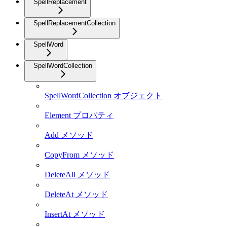
SpellReplacement
SpellReplacementCollection
SpellWord
SpellWordCollection
SpellWordCollection オブジェクト
Element プロパティ
Add メソッド
CopyFrom メソッド
DeleteAll メソッド
DeleteAt メソッド
InsertAt メソッド