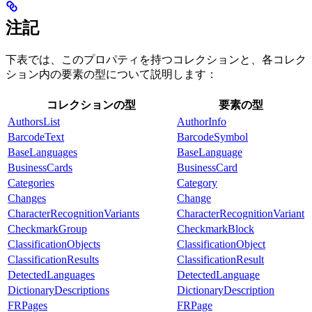
注記
下表では、このプロパティを持つコレクションと、各コレク
ション内の要素の型について説明します：
コレクションの型
要素の型
AuthorsList
AuthorInfo
BarcodeText
BarcodeSymbol
BaseLanguages
BaseLanguage
BusinessCards
BusinessCard
Categories
Category
Changes
Change
CharacterRecognitionVariants
CharacterRecognitionVariant
CheckmarkGroup
CheckmarkBlock
ClassificationObjects
ClassificationObject
ClassificationResults
ClassificationResult
DetectedLanguages
DetectedLanguage
DictionaryDescriptions
DictionaryDescription
FRPages
FRPage