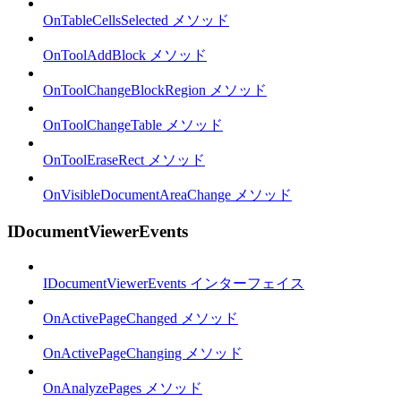
OnTableCellsSelected メソッド
OnToolAddBlock メソッド
OnToolChangeBlockRegion メソッド
OnToolChangeTable メソッド
OnToolEraseRect メソッド
OnVisibleDocumentAreaChange メソッド
IDocumentViewerEvents
IDocumentViewerEvents インターフェイス
OnActivePageChanged メソッド
OnActivePageChanging メソッド
OnAnalyzePages メソッド