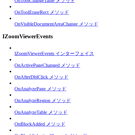
OnToolChangeTable メソッド
OnToolEraseRect メソッド
OnVisibleDocumentAreaChange メソッド
IZoomViewerEvents
IZoomViewerEvents インターフェイス
OnActivePageChanged メソッド
OnAfterDblClick メソッド
OnAnalyzePage メソッド
OnAnalyzeRegion メソッド
OnAnalyzeTable メソッド
OnBlockAdded メソッド