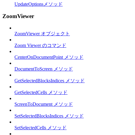
UpdateOptionsメソッド
ZoomViewer
ZoomViewer オブジェクト
Zoom Viewer のコマンド
CenterOnDocumentPoint メソッド
DocumentToScreen メソッド
GetSelectedBlocksIndices メソッド
GetSelectedCells メソッド
ScreenToDocument メソッド
SetSelectedBlocksIndices メソッド
SetSelectedCells メソッド