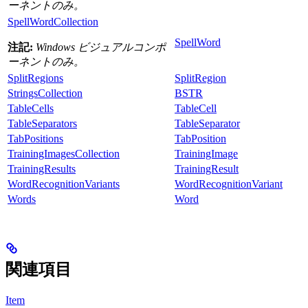
ーネントのみ。
SpellWordCollection
SpellWord
注記:
Windows ビジュアルコンポ
ーネントのみ。
SplitRegions
SplitRegion
StringsCollection
BSTR
TableCells
TableCell
TableSeparators
TableSeparator
TabPositions
TabPosition
TrainingImagesCollection
TrainingImage
TrainingResults
TrainingResult
WordRecognitionVariants
WordRecognitionVariant
Words
Word
関連項目
Item