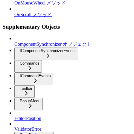
OnMouseWheel メソッド
OnScroll メソッド
Supplementary Objects
ComponentSynchronizer オブジェクト
IComponentSynchronizerEvents
Commands
ICommandEvents
Toolbar
PopupMenu
EditorPosition
ValidatorError