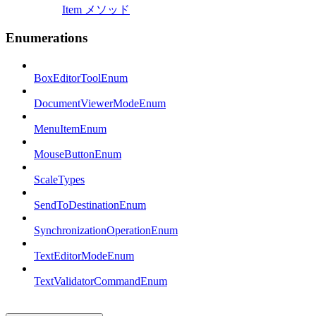
Item メソッド
Enumerations
BoxEditorToolEnum
DocumentViewerModeEnum
MenuItemEnum
MouseButtonEnum
ScaleTypes
SendToDestinationEnum
SynchronizationOperationEnum
TextEditorModeEnum
TextValidatorCommandEnum