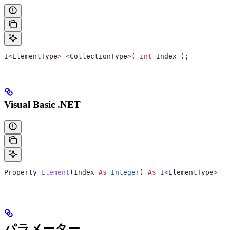
I
<
ElementType
>
 <
CollectionType
>
( 
int
 Index
 );
Visual Basic .NET
Property 
Element
(
Index
 As
 Integer
) 
As
 I
<
ElementType
>
パラメーター