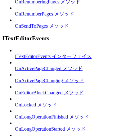
OnRenumberingPages メソッド
OnRenumberPages メソッド
OnSendToPages メソッド
ITextEditorEvents
ITextEditorEvents インターフェイス
OnActivePageChanged メソッド
OnActivePageChanging メソッド
OnEditorBlockChanged メソッド
OnLocked メソッド
OnLongOperationFinished メソッド
OnLongOperationStarted メソッド