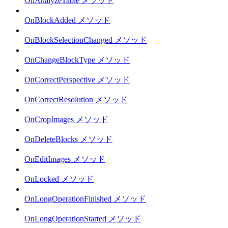
OnAnalyzeTable メソッド
OnBlockAdded メソッド
OnBlockSelectionChanged メソッド
OnChangeBlockType メソッド
OnCorrectPerspective メソッド
OnCorrectResolution メソッド
OnCropImages メソッド
OnDeleteBlocks メソッド
OnEditImages メソッド
OnLocked メソッド
OnLongOperationFinished メソッド
OnLongOperationStarted メソッド