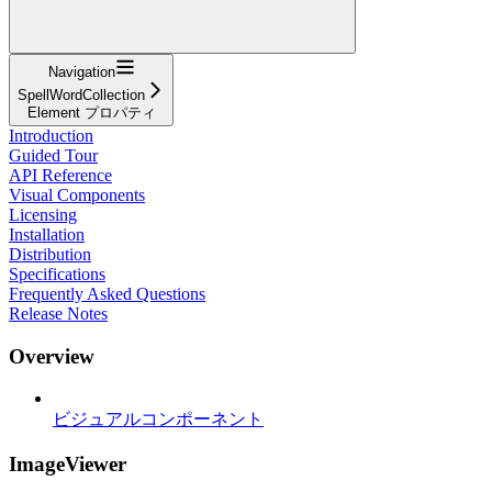
Navigation
SpellWordCollection
Element プロパティ
Introduction
Guided Tour
API Reference
Visual Components
Licensing
Installation
Distribution
Specifications
Frequently Asked Questions
Release Notes
Overview
ビジュアルコンポーネント
ImageViewer