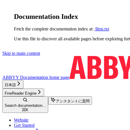
Documentation Index
Fetch the complete documentation index at:
/llms.txt
Use this file to discover all available pages before exploring fur
Skip to main content
ABBYY Documentation
home page
日本語
FineReader Engine
アシスタントに質問
Search documentation...
⌘
K
Website
Get Started