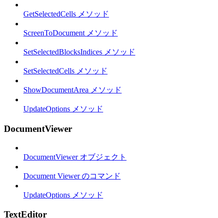
GetSelectedCells メソッド
ScreenToDocument メソッド
SetSelectedBlocksIndices メソッド
SetSelectedCells メソッド
ShowDocumentArea メソッド
UpdateOptions メソッド
DocumentViewer
DocumentViewer オブジェクト
Document Viewer のコマンド
UpdateOptions メソッド
TextEditor