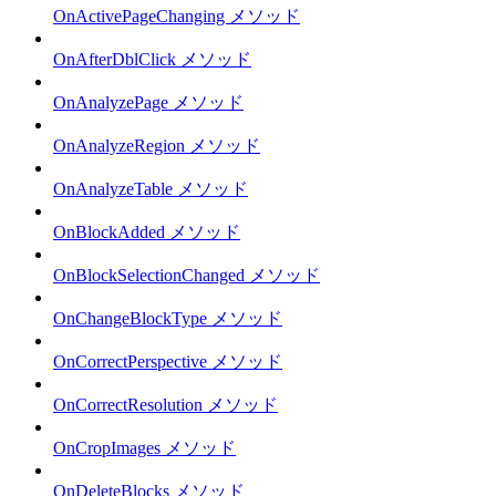
OnActivePageChanging メソッド
OnAfterDblClick メソッド
OnAnalyzePage メソッド
OnAnalyzeRegion メソッド
OnAnalyzeTable メソッド
OnBlockAdded メソッド
OnBlockSelectionChanged メソッド
OnChangeBlockType メソッド
OnCorrectPerspective メソッド
OnCorrectResolution メソッド
OnCropImages メソッド
OnDeleteBlocks メソッド