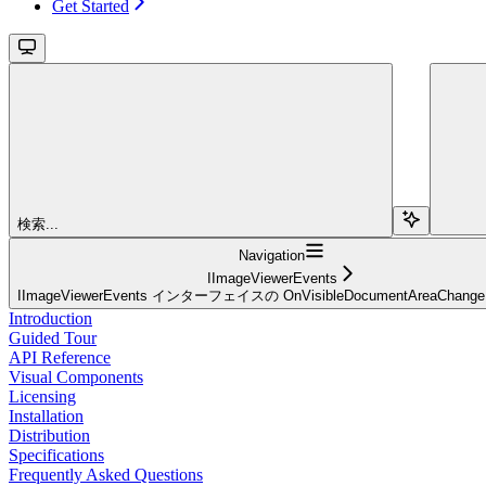
Get Started
検索...
Navigation
IImageViewerEvents
IImageViewerEvents インターフェイスの OnVisibleDocumentAreaChan
Introduction
Guided Tour
API Reference
Visual Components
Licensing
Installation
Distribution
Specifications
Frequently Asked Questions