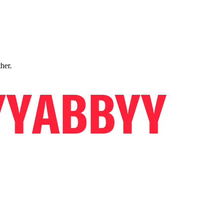
ther.