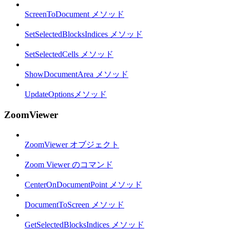
ScreenToDocument メソッド
SetSelectedBlocksIndices メソッド
SetSelectedCells メソッド
ShowDocumentArea メソッド
UpdateOptionsメソッド
ZoomViewer
ZoomViewer オブジェクト
Zoom Viewer のコマンド
CenterOnDocumentPoint メソッド
DocumentToScreen メソッド
GetSelectedBlocksIndices メソッド