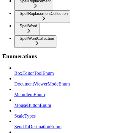
SpellReplacement
SpellReplacementCollection
SpellWord
SpellWordCollection
Enumerations
BoxEditorToolEnum
DocumentViewerModeEnum
MenuItemEnum
MouseButtonEnum
ScaleTypes
SendToDestinationEnum