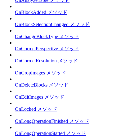
OnAnalyzeTable メソッド
OnBlockAdded メソッド
OnBlockSelectionChanged メソッド
OnChangeBlockType メソッド
OnCorrectPerspective メソッド
OnCorrectResolution メソッド
OnCropImages メソッド
OnDeleteBlocks メソッド
OnEditImages メソッド
OnLocked メソッド
OnLongOperationFinished メソッド
OnLongOperationStarted メソッド