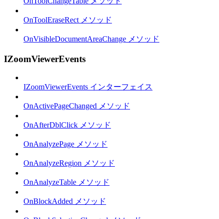
OnToolChangeTable メソッド
OnToolEraseRect メソッド
OnVisibleDocumentAreaChange メソッド
IZoomViewerEvents
IZoomViewerEvents インターフェイス
OnActivePageChanged メソッド
OnAfterDblClick メソッド
OnAnalyzePage メソッド
OnAnalyzeRegion メソッド
OnAnalyzeTable メソッド
OnBlockAdded メソッド