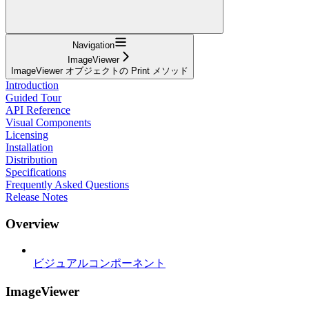
Navigation
ImageViewer
ImageViewer オブジェクトの Print メソッド
Introduction
Guided Tour
API Reference
Visual Components
Licensing
Installation
Distribution
Specifications
Frequently Asked Questions
Release Notes
Overview
ビジュアルコンポーネント
ImageViewer