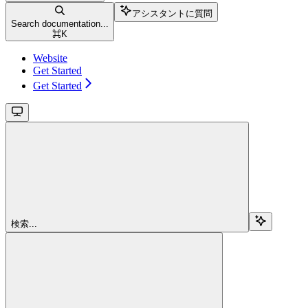
アシスタントに質問
Search documentation...
⌘
K
Website
Get Started
Get Started
検索...