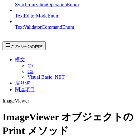
SynchronizationOperationEnum
TextEditorModeEnum
TextValidatorCommandEnum
このページの内容
構文
C++
C#
Visual Basic .NET
戻り値
関連項目
ImageViewer
ImageViewer オブジェクトの
Print メソッド