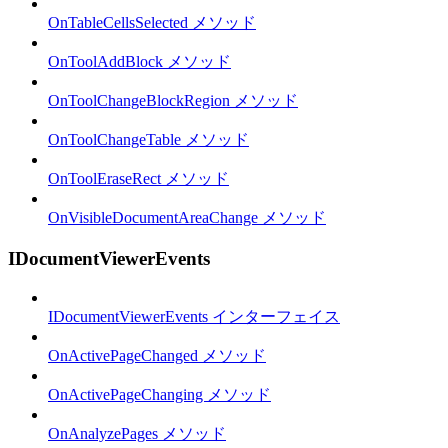
OnTableCellsSelected メソッド
OnToolAddBlock メソッド
OnToolChangeBlockRegion メソッド
OnToolChangeTable メソッド
OnToolEraseRect メソッド
OnVisibleDocumentAreaChange メソッド
IDocumentViewerEvents
IDocumentViewerEvents インターフェイス
OnActivePageChanged メソッド
OnActivePageChanging メソッド
OnAnalyzePages メソッド