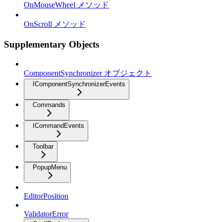
OnMouseWheel メソッド
OnScroll メソッド
Supplementary Objects
ComponentSynchronizer オブジェクト
IComponentSynchronizerEvents
Commands
ICommandEvents
Toolbar
PopupMenu
EditorPosition
ValidatorError