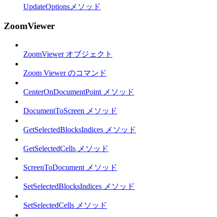
UpdateOptionsメソッド
ZoomViewer
ZoomViewer オブジェクト
Zoom Viewer のコマンド
CenterOnDocumentPoint メソッド
DocumentToScreen メソッド
GetSelectedBlocksIndices メソッド
GetSelectedCells メソッド
ScreenToDocument メソッド
SetSelectedBlocksIndices メソッド
SetSelectedCells メソッド