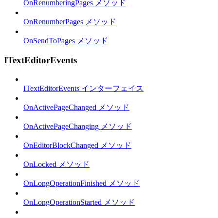
OnRenumberingPages メソッド
OnRenumberPages メソッド
OnSendToPages メソッド
ITextEditorEvents
ITextEditorEvents インターフェイス
OnActivePageChanged メソッド
OnActivePageChanging メソッド
OnEditorBlockChanged メソッド
OnLocked メソッド
OnLongOperationFinished メソッド
OnLongOperationStarted メソッド