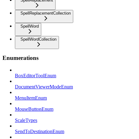
SpellReplacement
SpellReplacementCollection
SpellWord
SpellWordCollection
Enumerations
BoxEditorToolEnum
DocumentViewerModeEnum
MenuItemEnum
MouseButtonEnum
ScaleTypes
SendToDestinationEnum