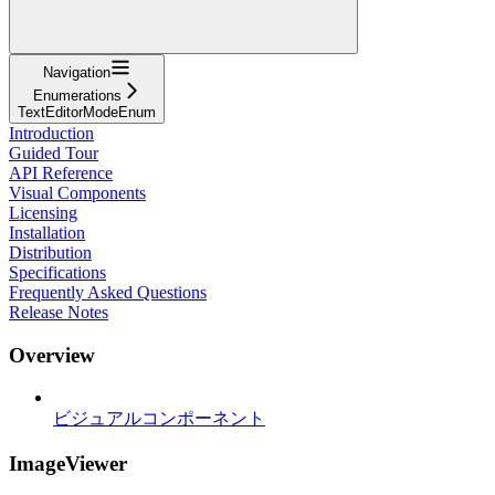
Navigation
Enumerations
TextEditorModeEnum
Introduction
Guided Tour
API Reference
Visual Components
Licensing
Installation
Distribution
Specifications
Frequently Asked Questions
Release Notes
Overview
ビジュアルコンポーネント
ImageViewer