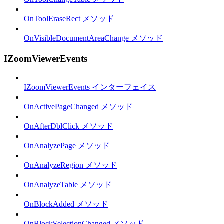
OnToolEraseRect メソッド
OnVisibleDocumentAreaChange メソッド
IZoomViewerEvents
IZoomViewerEvents インターフェイス
OnActivePageChanged メソッド
OnAfterDblClick メソッド
OnAnalyzePage メソッド
OnAnalyzeRegion メソッド
OnAnalyzeTable メソッド
OnBlockAdded メソッド
OnBlockSelectionChanged メソッド