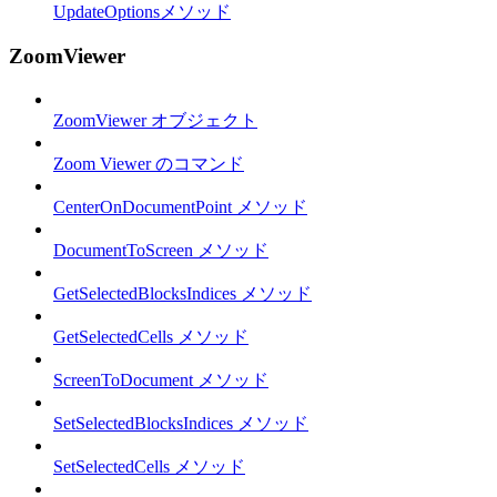
UpdateOptionsメソッド
ZoomViewer
ZoomViewer オブジェクト
Zoom Viewer のコマンド
CenterOnDocumentPoint メソッド
DocumentToScreen メソッド
GetSelectedBlocksIndices メソッド
GetSelectedCells メソッド
ScreenToDocument メソッド
SetSelectedBlocksIndices メソッド
SetSelectedCells メソッド