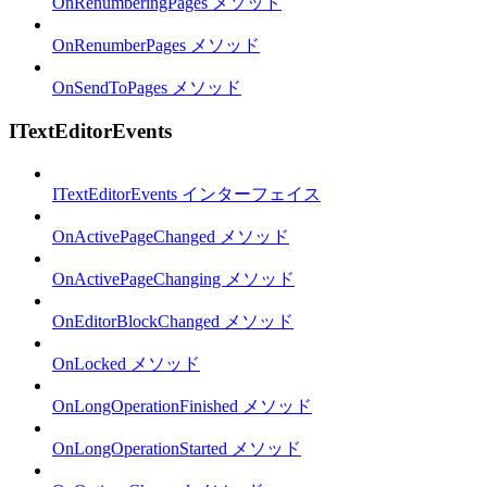
OnRenumberingPages メソッド
OnRenumberPages メソッド
OnSendToPages メソッド
ITextEditorEvents
ITextEditorEvents インターフェイス
OnActivePageChanged メソッド
OnActivePageChanging メソッド
OnEditorBlockChanged メソッド
OnLocked メソッド
OnLongOperationFinished メソッド
OnLongOperationStarted メソッド