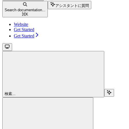
アシスタントに質問
Search documentation...
⌘
K
Website
Get Started
Get Started
検索...