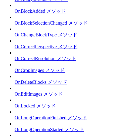
OnBlockAdded メソッド
OnBlockSelectionChanged メソッド
OnChangeBlockType メソッド
OnCorrectPerspective メソッド
OnCorrectResolution メソッド
OnCropImages メソッド
OnDeleteBlocks メソッド
OnEditImages メソッド
OnLocked メソッド
OnLongOperationFinished メソッド
OnLongOperationStarted メソッド