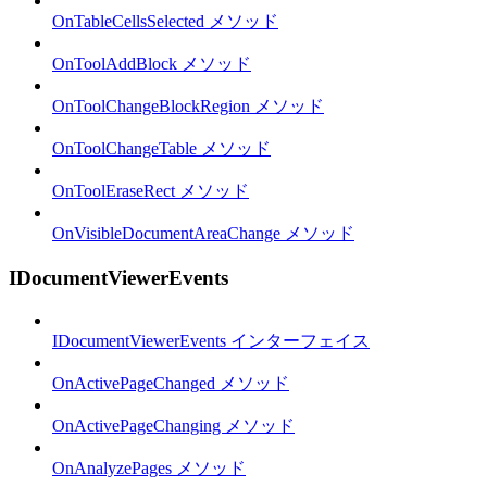
OnTableCellsSelected メソッド
OnToolAddBlock メソッド
OnToolChangeBlockRegion メソッド
OnToolChangeTable メソッド
OnToolEraseRect メソッド
OnVisibleDocumentAreaChange メソッド
IDocumentViewerEvents
IDocumentViewerEvents インターフェイス
OnActivePageChanged メソッド
OnActivePageChanging メソッド
OnAnalyzePages メソッド