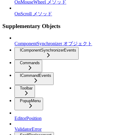
OnMouseWheel メソッド
OnScroll メソッド
Supplementary Objects
ComponentSynchronizer オブジェクト
IComponentSynchronizerEvents
Commands
ICommandEvents
Toolbar
PopupMenu
EditorPosition
ValidatorError