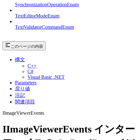
SynchronizationOperationEnum
TextEditorModeEnum
TextValidatorCommandEnum
このページの内容
構文
C++
C#
Visual Basic .NET
Parameters
戻り値
注記
関連項目
IImageViewerEvents
IImageViewerEvents インター