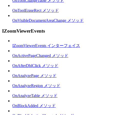
OnToolChangeTable メソッド
OnToolEraseRect メソッド
OnVisibleDocumentAreaChange メソッド
IZoomViewerEvents
IZoomViewerEvents インターフェイス
OnActivePageChanged メソッド
OnAfterDblClick メソッド
OnAnalyzePage メソッド
OnAnalyzeRegion メソッド
OnAnalyzeTable メソッド
OnBlockAdded メソッド