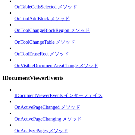
OnTableCellsSelected メソッド
OnToolAddBlock メソッド
OnToolChangeBlockRegion メソッド
OnToolChangeTable メソッド
OnToolEraseRect メソッド
OnVisibleDocumentAreaChange メソッド
IDocumentViewerEvents
IDocumentViewerEvents インターフェイス
OnActivePageChanged メソッド
OnActivePageChanging メソッド
OnAnalyzePages メソッド