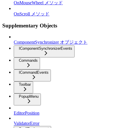
OnMouseWheel メソッド
OnScroll メソッド
Supplementary Objects
ComponentSynchronizer オブジェクト
IComponentSynchronizerEvents
Commands
ICommandEvents
Toolbar
PopupMenu
EditorPosition
ValidatorError