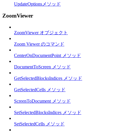
UpdateOptionsメソッド
ZoomViewer
ZoomViewer オブジェクト
Zoom Viewer のコマンド
CenterOnDocumentPoint メソッド
DocumentToScreen メソッド
GetSelectedBlocksIndices メソッド
GetSelectedCells メソッド
ScreenToDocument メソッド
SetSelectedBlocksIndices メソッド
SetSelectedCells メソッド