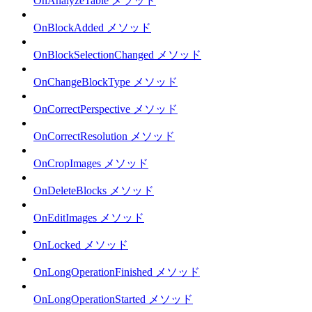
OnAnalyzeTable メソッド
OnBlockAdded メソッド
OnBlockSelectionChanged メソッド
OnChangeBlockType メソッド
OnCorrectPerspective メソッド
OnCorrectResolution メソッド
OnCropImages メソッド
OnDeleteBlocks メソッド
OnEditImages メソッド
OnLocked メソッド
OnLongOperationFinished メソッド
OnLongOperationStarted メソッド