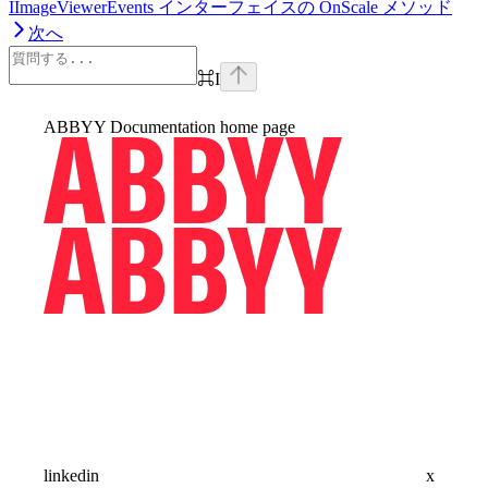
IImageViewerEvents インターフェイスの OnScale メソッド
次へ
⌘
I
ABBYY Documentation
home page
linkedin
x