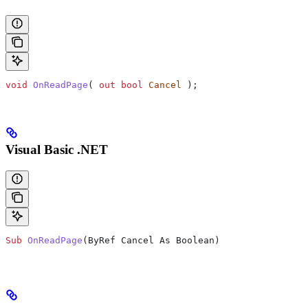
void
 OnReadPage
( 
out
 bool
 Cancel
 );
Visual Basic .NET
Sub
 OnReadPage
(
ByRef Cancel As Boolean
)