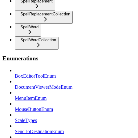
SpellReplacement
SpellReplacementCollection
SpellWord
SpellWordCollection
Enumerations
BoxEditorToolEnum
DocumentViewerModeEnum
MenuItemEnum
MouseButtonEnum
ScaleTypes
SendToDestinationEnum