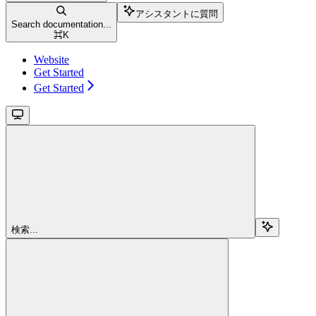
アシスタントに質問
Search documentation...
⌘
K
Website
Get Started
Get Started
検索...