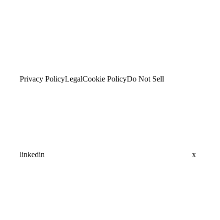
Privacy Policy
Legal
Cookie Policy
Do Not Sell
linkedin
x