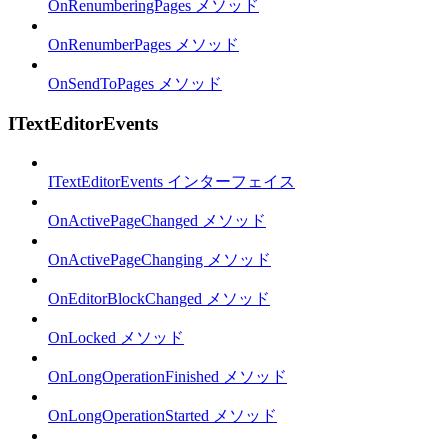
OnRenumberingPages メソッド
OnRenumberPages メソッド
OnSendToPages メソッド
ITextEditorEvents
ITextEditorEvents インターフェイス
OnActivePageChanged メソッド
OnActivePageChanging メソッド
OnEditorBlockChanged メソッド
OnLocked メソッド
OnLongOperationFinished メソッド
OnLongOperationStarted メソッド