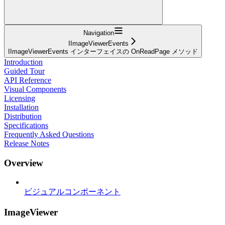
Navigation
IImageViewerEvents
IImageViewerEvents インターフェイスの OnReadPage メソッド
Introduction
Guided Tour
API Reference
Visual Components
Licensing
Installation
Distribution
Specifications
Frequently Asked Questions
Release Notes
Overview
ビジュアルコンポーネント
ImageViewer