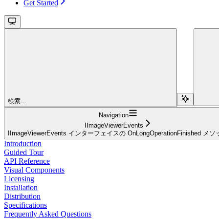
Get Started
検索...
Navigation
IImageViewerEvents
IImageViewerEvents インターフェイスの OnLongOperationFinished メ
Introduction
Guided Tour
API Reference
Visual Components
Licensing
Installation
Distribution
Specifications
Frequently Asked Questions