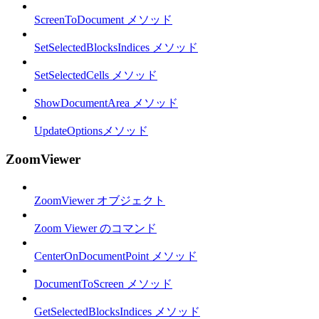
ScreenToDocument メソッド
SetSelectedBlocksIndices メソッド
SetSelectedCells メソッド
ShowDocumentArea メソッド
UpdateOptionsメソッド
ZoomViewer
ZoomViewer オブジェクト
Zoom Viewer のコマンド
CenterOnDocumentPoint メソッド
DocumentToScreen メソッド
GetSelectedBlocksIndices メソッド