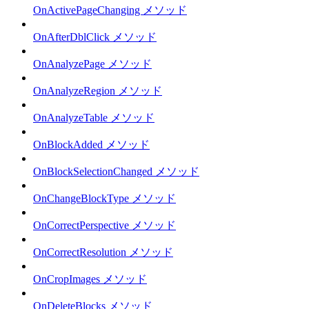
OnActivePageChanging メソッド
OnAfterDblClick メソッド
OnAnalyzePage メソッド
OnAnalyzeRegion メソッド
OnAnalyzeTable メソッド
OnBlockAdded メソッド
OnBlockSelectionChanged メソッド
OnChangeBlockType メソッド
OnCorrectPerspective メソッド
OnCorrectResolution メソッド
OnCropImages メソッド
OnDeleteBlocks メソッド