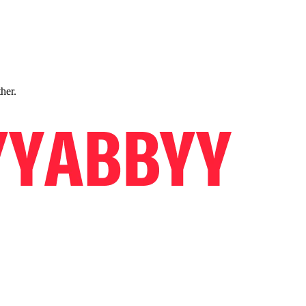
ther.