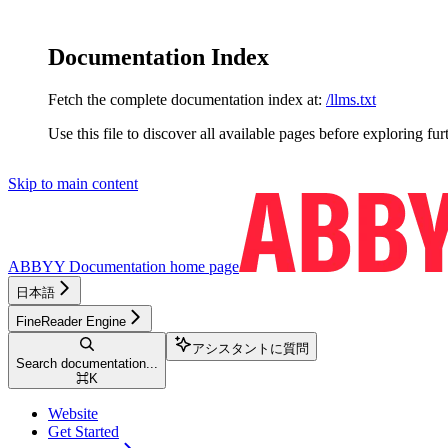
Documentation Index
Fetch the complete documentation index at:
/llms.txt
Use this file to discover all available pages before exploring fur
Skip to main content
ABBYY Documentation
home page
日本語
FineReader Engine
アシスタントに質問
Search documentation...
⌘
K
Website
Get Started