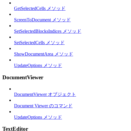
GetSelectedCells メソッド
ScreenToDocument メソッド
SetSelectedBlocksIndices メソッド
SetSelectedCells メソッド
ShowDocumentArea メソッド
UpdateOptions メソッド
DocumentViewer
DocumentViewer オブジェクト
Document Viewer のコマンド
UpdateOptions メソッド
TextEditor