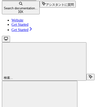
アシスタントに質問
Search documentation...
⌘
K
Website
Get Started
Get Started
検索...