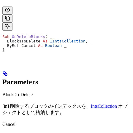
Sub 
OnDeleteBlocks
(
 _
  BlocksToDelete 
As
 IIntsCollection
,
 _
  ByRef Cancel 
As
 Boolean
 _
)
Parameters
BlocksToDelete
[in] 削除するブロックのインデックスを、
IntsCollection
オブ
ジェクトとして格納します。
Cancel