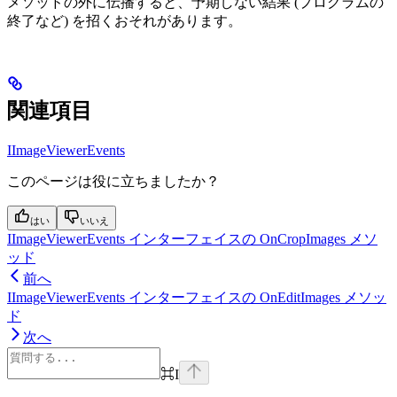
メソッドの外に伝播すると、予期しない結果 (プログラムの
終了など) を招くおそれがあります。
関連項目
IImageViewerEvents
このページは役に立ちましたか？
はい
いいえ
IImageViewerEvents インターフェイスの OnCropImages メソ
ッド
前へ
IImageViewerEvents インターフェイスの OnEditImages メソッ
ド
次へ
⌘
I