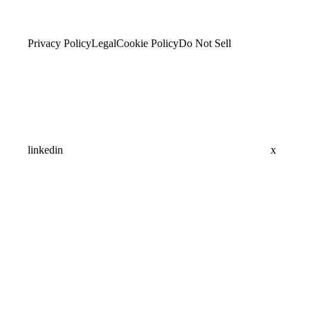
Privacy Policy
Legal
Cookie Policy
Do Not Sell
linkedin
x
Assistant