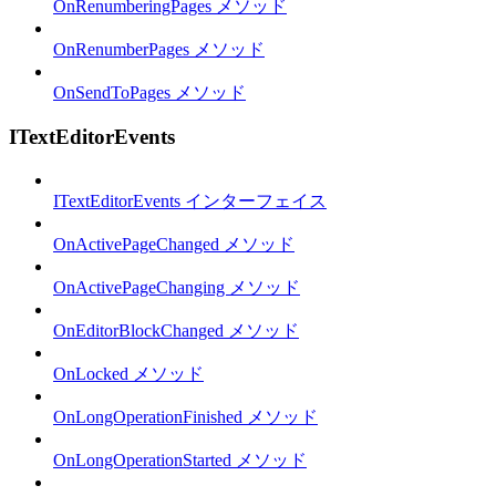
OnRenumberingPages メソッド
OnRenumberPages メソッド
OnSendToPages メソッド
ITextEditorEvents
ITextEditorEvents インターフェイス
OnActivePageChanged メソッド
OnActivePageChanging メソッド
OnEditorBlockChanged メソッド
OnLocked メソッド
OnLongOperationFinished メソッド
OnLongOperationStarted メソッド