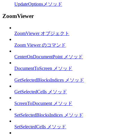
UpdateOptionsメソッド
ZoomViewer
ZoomViewer オブジェクト
Zoom Viewer のコマンド
CenterOnDocumentPoint メソッド
DocumentToScreen メソッド
GetSelectedBlocksIndices メソッド
GetSelectedCells メソッド
ScreenToDocument メソッド
SetSelectedBlocksIndices メソッド
SetSelectedCells メソッド