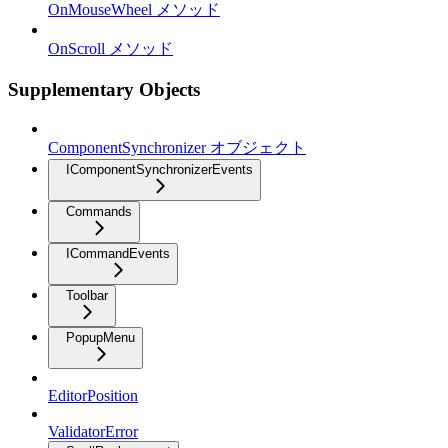
OnMouseWheel メソッド
OnScroll メソッド
Supplementary Objects
ComponentSynchronizer オブジェクト
IComponentSynchronizerEvents
Commands
ICommandEvents
Toolbar
PopupMenu
EditorPosition
ValidatorError