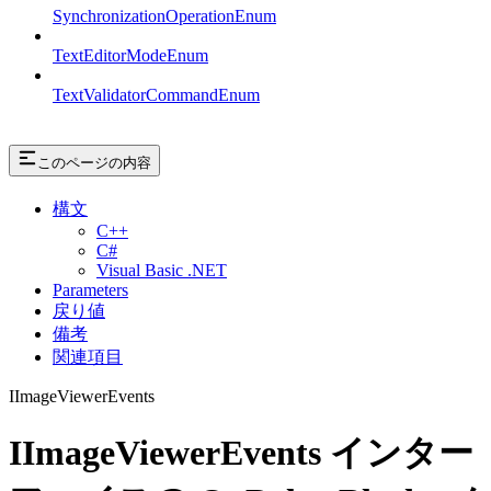
SynchronizationOperationEnum
TextEditorModeEnum
TextValidatorCommandEnum
このページの内容
構文
C++
C#
Visual Basic .NET
Parameters
戻り値
備考
関連項目
IImageViewerEvents
IImageViewerEvents インター