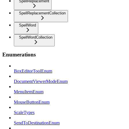
SpellReplacement
SpellReplacementCollection
SpellWord
SpellWordCollection
Enumerations
BoxEditorToolEnum
DocumentViewerModeEnum
MenuItemEnum
MouseButtonEnum
ScaleTypes
SendToDestinationEnum