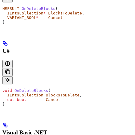
HRESULT
 OnDeleteBlocks
(
  IIntsCollection
*
 BlocksToDelete
,
  VARIANT_BOOL
*
    Cancel
);
C#
void
 OnDeleteBlocks
(
  IIntsCollection
 BlocksToDelete
,
  out
 bool
        Cancel
);
Visual Basic .NET