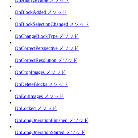
OnAnalyzeTable メソッド
OnBlockAdded メソッド
OnBlockSelectionChanged メソッド
OnChangeBlockType メソッド
OnCorrectPerspective メソッド
OnCorrectResolution メソッド
OnCropImages メソッド
OnDeleteBlocks メソッド
OnEditImages メソッド
OnLocked メソッド
OnLongOperationFinished メソッド
OnLongOperationStarted メソッド