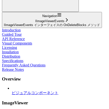
Navigation
IImageViewerEvents
IImageViewerEvents インターフェイスの OnDeleteBlocks メソッド
Introduction
Guided Tour
API Reference
Visual Components
Licensing
Installation
Distribution
Specifications
Frequently Asked Questions
Release Notes
Overview
ビジュアルコンポーネント
ImageViewer