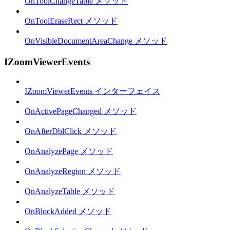
OnToolChangeTable メソッド
OnToolEraseRect メソッド
OnVisibleDocumentAreaChange メソッド
IZoomViewerEvents
IZoomViewerEvents インターフェイス
OnActivePageChanged メソッド
OnAfterDblClick メソッド
OnAnalyzePage メソッド
OnAnalyzeRegion メソッド
OnAnalyzeTable メソッド
OnBlockAdded メソッド