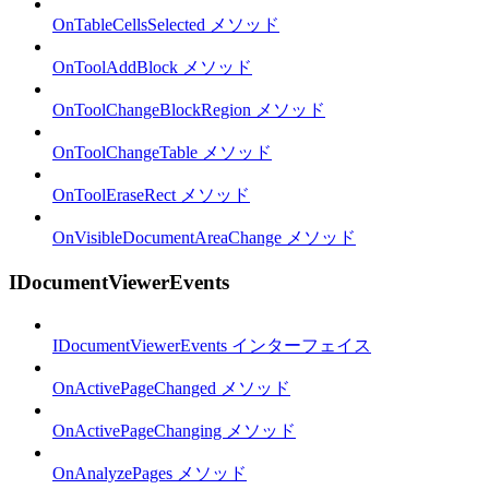
OnTableCellsSelected メソッド
OnToolAddBlock メソッド
OnToolChangeBlockRegion メソッド
OnToolChangeTable メソッド
OnToolEraseRect メソッド
OnVisibleDocumentAreaChange メソッド
IDocumentViewerEvents
IDocumentViewerEvents インターフェイス
OnActivePageChanged メソッド
OnActivePageChanging メソッド
OnAnalyzePages メソッド