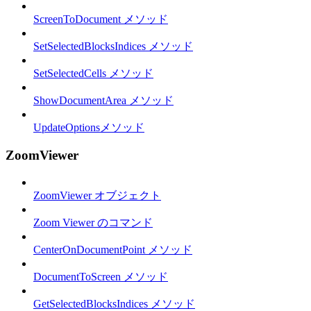
ScreenToDocument メソッド
SetSelectedBlocksIndices メソッド
SetSelectedCells メソッド
ShowDocumentArea メソッド
UpdateOptionsメソッド
ZoomViewer
ZoomViewer オブジェクト
Zoom Viewer のコマンド
CenterOnDocumentPoint メソッド
DocumentToScreen メソッド
GetSelectedBlocksIndices メソッド