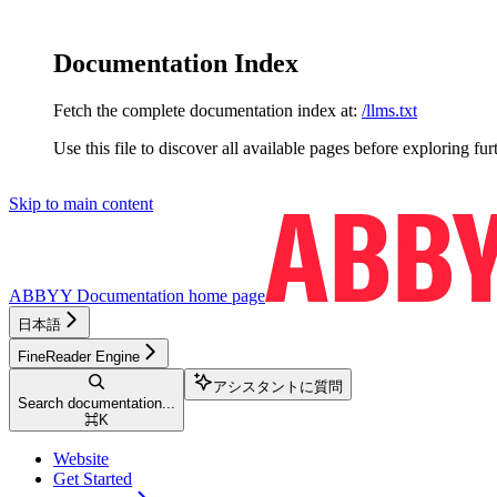
Documentation Index
Fetch the complete documentation index at:
/llms.txt
Use this file to discover all available pages before exploring fur
Skip to main content
ABBYY Documentation
home page
日本語
FineReader Engine
アシスタントに質問
Search documentation...
⌘
K
Website
Get Started