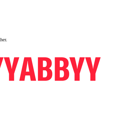
ther.