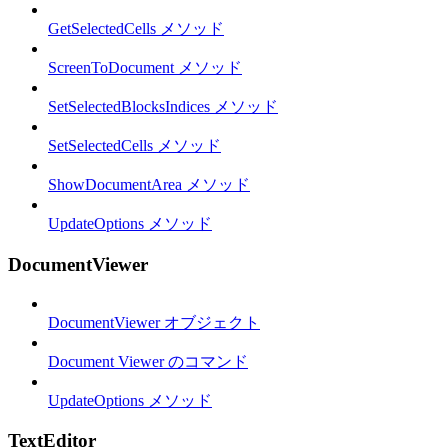
GetSelectedCells メソッド
ScreenToDocument メソッド
SetSelectedBlocksIndices メソッド
SetSelectedCells メソッド
ShowDocumentArea メソッド
UpdateOptions メソッド
DocumentViewer
DocumentViewer オブジェクト
Document Viewer のコマンド
UpdateOptions メソッド
TextEditor