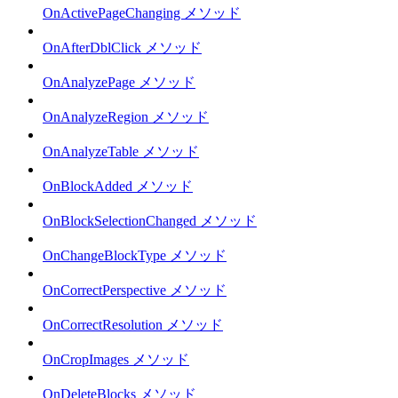
OnActivePageChanging メソッド
OnAfterDblClick メソッド
OnAnalyzePage メソッド
OnAnalyzeRegion メソッド
OnAnalyzeTable メソッド
OnBlockAdded メソッド
OnBlockSelectionChanged メソッド
OnChangeBlockType メソッド
OnCorrectPerspective メソッド
OnCorrectResolution メソッド
OnCropImages メソッド
OnDeleteBlocks メソッド