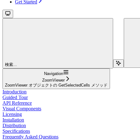
Get Started
検索...
Navigation
ZoomViewer
ZoomViewer オブジェクトの GetSelectedCells メソッド
Introduction
Guided Tour
API Reference
Visual Components
Licensing
Installation
Distribution
Specifications
Frequently Asked Questions