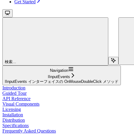
Get Started
検索...
Navigation
IInputEvents
IInputEvents インターフェイスの OnMouseDoubleClick メソッド
Introduction
Guided Tour
API Reference
Visual Components
Licensing
Installation
Distribution
Specifications
Frequently Asked Questions