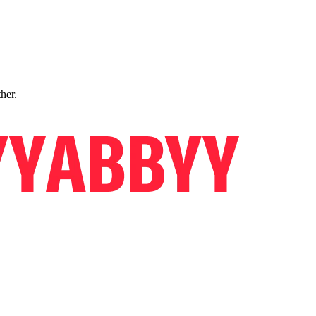
ther.