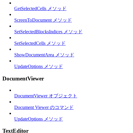
GetSelectedCells メソッド
ScreenToDocument メソッド
SetSelectedBlocksIndices メソッド
SetSelectedCells メソッド
ShowDocumentArea メソッド
UpdateOptions メソッド
DocumentViewer
DocumentViewer オブジェクト
Document Viewer のコマンド
UpdateOptions メソッド
TextEditor