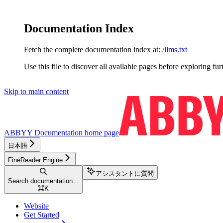
Documentation Index
Fetch the complete documentation index at:
/llms.txt
Use this file to discover all available pages before exploring fur
Skip to main content
ABBYY Documentation
home page
日本語
FineReader Engine
アシスタントに質問
Search documentation...
⌘
K
Website
Get Started