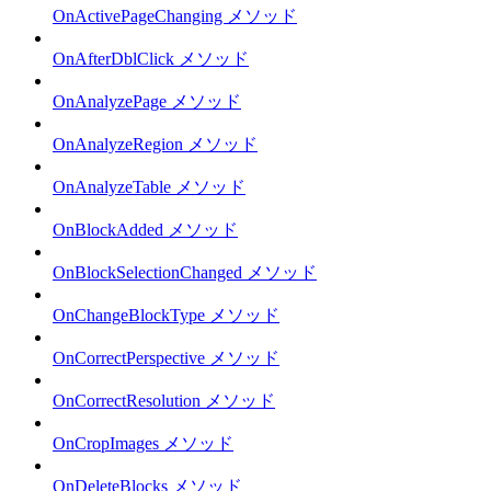
OnActivePageChanging メソッド
OnAfterDblClick メソッド
OnAnalyzePage メソッド
OnAnalyzeRegion メソッド
OnAnalyzeTable メソッド
OnBlockAdded メソッド
OnBlockSelectionChanged メソッド
OnChangeBlockType メソッド
OnCorrectPerspective メソッド
OnCorrectResolution メソッド
OnCropImages メソッド
OnDeleteBlocks メソッド