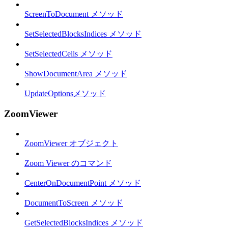
ScreenToDocument メソッド
SetSelectedBlocksIndices メソッド
SetSelectedCells メソッド
ShowDocumentArea メソッド
UpdateOptionsメソッド
ZoomViewer
ZoomViewer オブジェクト
Zoom Viewer のコマンド
CenterOnDocumentPoint メソッド
DocumentToScreen メソッド
GetSelectedBlocksIndices メソッド