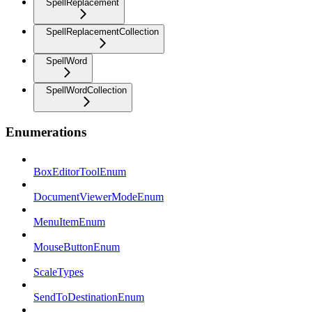
SpellReplacement
SpellReplacementCollection
SpellWord
SpellWordCollection
Enumerations
BoxEditorToolEnum
DocumentViewerModeEnum
MenuItemEnum
MouseButtonEnum
ScaleTypes
SendToDestinationEnum