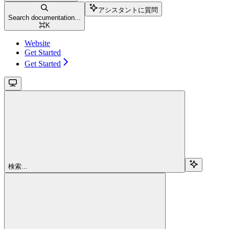
アシスタントに質問
Search documentation...
⌘
K
Website
Get Started
Get Started
検索...