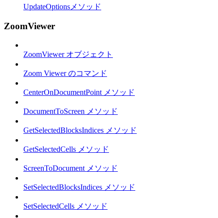
UpdateOptionsメソッド
ZoomViewer
ZoomViewer オブジェクト
Zoom Viewer のコマンド
CenterOnDocumentPoint メソッド
DocumentToScreen メソッド
GetSelectedBlocksIndices メソッド
GetSelectedCells メソッド
ScreenToDocument メソッド
SetSelectedBlocksIndices メソッド
SetSelectedCells メソッド