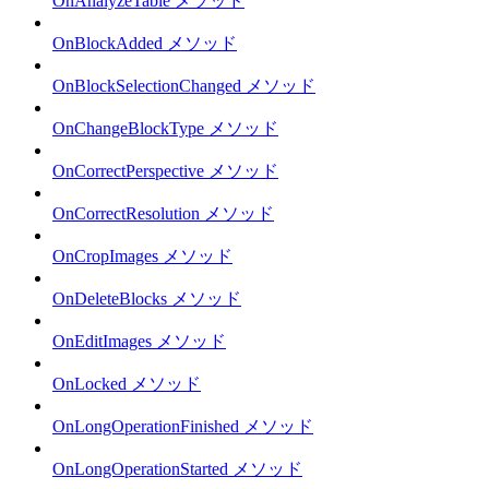
OnAnalyzeTable メソッド
OnBlockAdded メソッド
OnBlockSelectionChanged メソッド
OnChangeBlockType メソッド
OnCorrectPerspective メソッド
OnCorrectResolution メソッド
OnCropImages メソッド
OnDeleteBlocks メソッド
OnEditImages メソッド
OnLocked メソッド
OnLongOperationFinished メソッド
OnLongOperationStarted メソッド