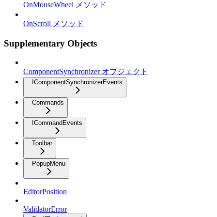
OnMouseWheel メソッド
OnScroll メソッド
Supplementary Objects
ComponentSynchronizer オブジェクト
IComponentSynchronizerEvents
Commands
ICommandEvents
Toolbar
PopupMenu
EditorPosition
ValidatorError