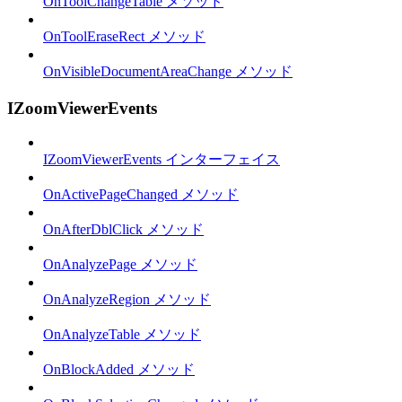
OnToolChangeTable メソッド
OnToolEraseRect メソッド
OnVisibleDocumentAreaChange メソッド
IZoomViewerEvents
IZoomViewerEvents インターフェイス
OnActivePageChanged メソッド
OnAfterDblClick メソッド
OnAnalyzePage メソッド
OnAnalyzeRegion メソッド
OnAnalyzeTable メソッド
OnBlockAdded メソッド