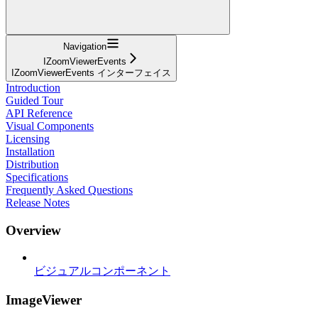
Navigation
IZoomViewerEvents
IZoomViewerEvents インターフェイス
Introduction
Guided Tour
API Reference
Visual Components
Licensing
Installation
Distribution
Specifications
Frequently Asked Questions
Release Notes
Overview
ビジュアルコンポーネント
ImageViewer