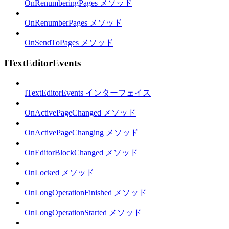
OnRenumberingPages メソッド
OnRenumberPages メソッド
OnSendToPages メソッド
ITextEditorEvents
ITextEditorEvents インターフェイス
OnActivePageChanged メソッド
OnActivePageChanging メソッド
OnEditorBlockChanged メソッド
OnLocked メソッド
OnLongOperationFinished メソッド
OnLongOperationStarted メソッド