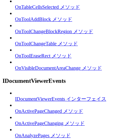
OnTableCellsSelected メソッド
OnToolAddBlock メソッド
OnToolChangeBlockRegion メソッド
OnToolChangeTable メソッド
OnToolEraseRect メソッド
OnVisibleDocumentAreaChange メソッド
IDocumentViewerEvents
IDocumentViewerEvents インターフェイス
OnActivePageChanged メソッド
OnActivePageChanging メソッド
OnAnalyzePages メソッド