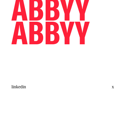
linkedin
x