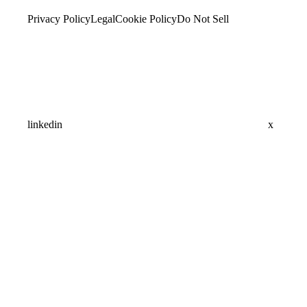
Privacy Policy
Legal
Cookie Policy
Do Not Sell
linkedin
x
Assistant