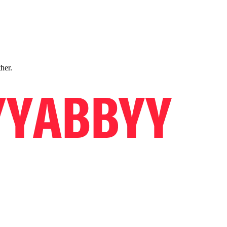
ther.