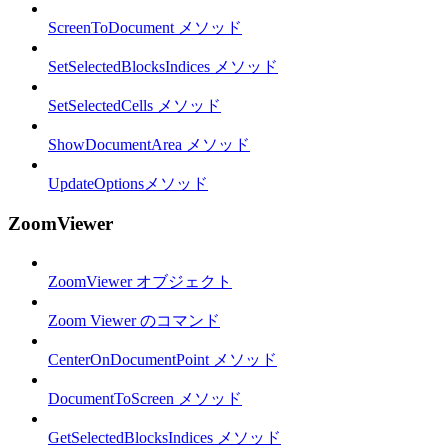
ScreenToDocument メソッド
SetSelectedBlocksIndices メソッド
SetSelectedCells メソッド
ShowDocumentArea メソッド
UpdateOptionsメソッド
ZoomViewer
ZoomViewer オブジェクト
Zoom Viewer のコマンド
CenterOnDocumentPoint メソッド
DocumentToScreen メソッド
GetSelectedBlocksIndices メソッド