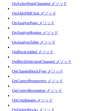
OnActivePageChanging メソッド
OnAfterDblClick メソッド
OnAnalyzePage メソッド
OnAnalyzeRegion メソッド
OnAnalyzeTable メソッド
OnBlockAdded メソッド
OnBlockSelectionChanged メソッド
OnChangeBlockType メソッド
OnCorrectPerspective メソッド
OnCorrectResolution メソッド
OnCropImages メソッド
OnDeleteBlocks メソッド