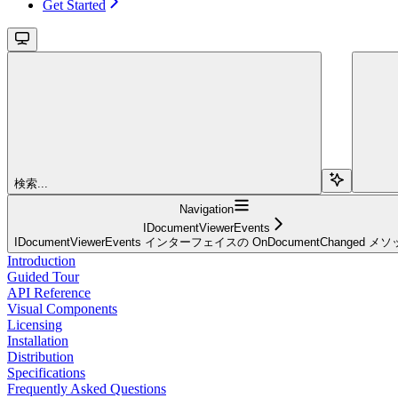
Get Started
検索...
Navigation
IDocumentViewerEvents
IDocumentViewerEvents インターフェイスの OnDocumentChanged メ
Introduction
Guided Tour
API Reference
Visual Components
Licensing
Installation
Distribution
Specifications
Frequently Asked Questions