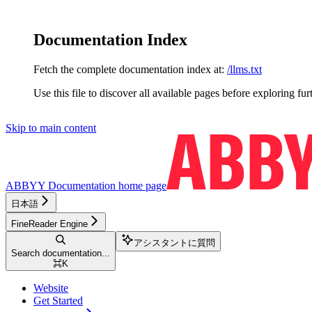
Documentation Index
Fetch the complete documentation index at:
/llms.txt
Use this file to discover all available pages before exploring fur
Skip to main content
ABBYY Documentation
home page
日本語
FineReader Engine
アシスタントに質問
Search documentation...
⌘
K
Website
Get Started