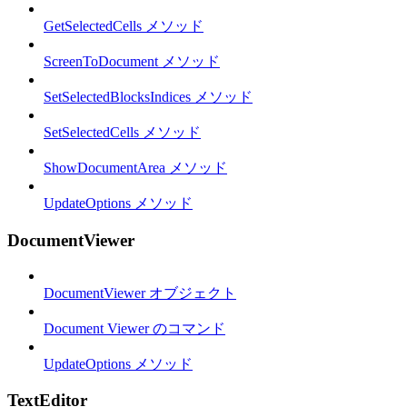
GetSelectedCells メソッド
ScreenToDocument メソッド
SetSelectedBlocksIndices メソッド
SetSelectedCells メソッド
ShowDocumentArea メソッド
UpdateOptions メソッド
DocumentViewer
DocumentViewer オブジェクト
Document Viewer のコマンド
UpdateOptions メソッド
TextEditor