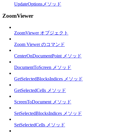
UpdateOptionsメソッド
ZoomViewer
ZoomViewer オブジェクト
Zoom Viewer のコマンド
CenterOnDocumentPoint メソッド
DocumentToScreen メソッド
GetSelectedBlocksIndices メソッド
GetSelectedCells メソッド
ScreenToDocument メソッド
SetSelectedBlocksIndices メソッド
SetSelectedCells メソッド