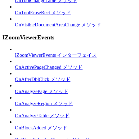
OnToolChangeTable メソッド
OnToolEraseRect メソッド
OnVisibleDocumentAreaChange メソッド
IZoomViewerEvents
IZoomViewerEvents インターフェイス
OnActivePageChanged メソッド
OnAfterDblClick メソッド
OnAnalyzePage メソッド
OnAnalyzeRegion メソッド
OnAnalyzeTable メソッド
OnBlockAdded メソッド