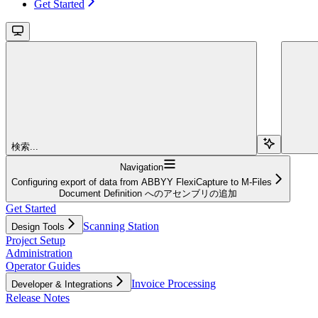
Get Started
検索...
Navigation
Configuring export of data from ABBYY FlexiCapture to M-Files
Document Definition へのアセンブリの追加
Get Started
Scanning Station
Design Tools
Project Setup
Administration
Operator Guides
Invoice Processing
Developer & Integrations
Release Notes