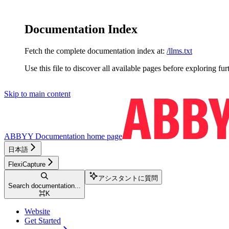
Documentation Index
Fetch the complete documentation index at:
/llms.txt
Use this file to discover all available pages before exploring fur
Skip to main content
ABBYY Documentation
home page
日本語
FlexiCapture
アシスタントに質問
Search documentation...
⌘
K
Website
Get Started