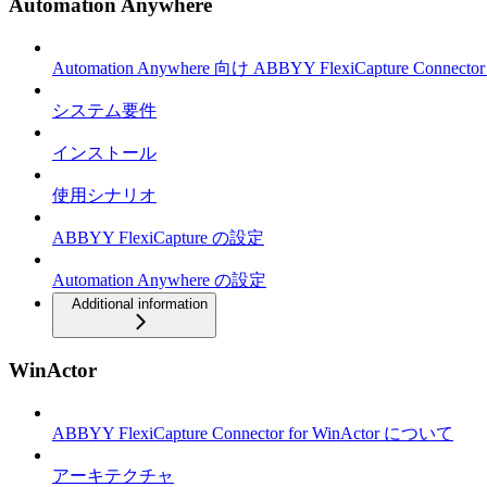
Automation Anywhere
Automation Anywhere 向け ABBYY FlexiCapture Connec
システム要件
インストール
使用シナリオ
ABBYY FlexiCapture の設定
Automation Anywhere の設定
Additional information
WinActor
ABBYY FlexiCapture Connector for WinActor について
アーキテクチャ