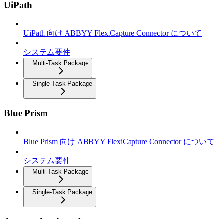
UiPath
UiPath 向け ABBYY FlexiCapture Connector について
システム要件
Multi-Task Package
Single-Task Package
Blue Prism
Blue Prism 向け ABBYY FlexiCapture Connector について
システム要件
Multi-Task Package
Single-Task Package