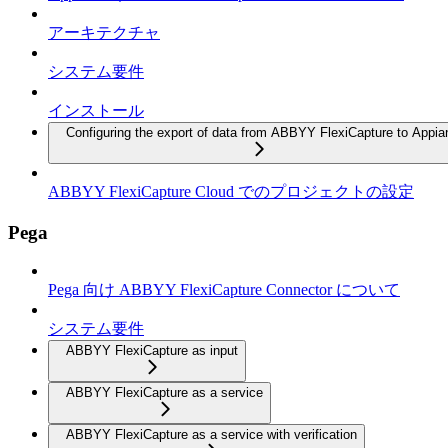
アーキテクチャ
システム要件
インストール
Configuring the export of data from ABBYY FlexiCapture to Appia
ABBYY FlexiCapture Cloud でのプロジェクトの設定
Pega
Pega 向け ABBYY FlexiCapture Connector について
システム要件
ABBYY FlexiCapture as input
ABBYY FlexiCapture as a service
ABBYY FlexiCapture as a service with verification